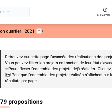
En savoir
Menu utilisateur
n quartier ! 2021
/
 la carte
 suivant est une carte qui présente les éléments de cette page co
Retrouvez sur cette page l'avancée des réalisations des proje
Vous pouvez filtrer les projets en fonction de leur état d'ava
✨Pour afficher l'ensemble des projets déjà réalisés : Cliquez 
🗺️ Pour que l'ensemble des projets réalisés s'affichent sur 
résultats par page.
79 propositions