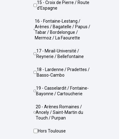
15 - Croix de Pierre / Route
d'Espagne
16 - Fontaine-Lestang /
Arènes / Bagatelle / Papus /
Tabar / Bordelongue /
Mermoz / La Faourette
17 - Mirail-Université /
Reynerie / Bellefontaine
18 - Lardenne / Pradettes /
Basso-Cambo
19 - Casselardit / Fontaine-
Bayonne / Cartoucherie
20 - Arènes Romaines /
Ancely / Saint-Martin du
Touch / Purpan
Hors Toulouse