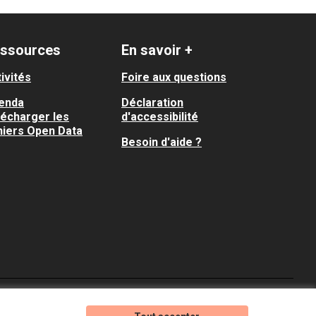
ssources
En savoir +
ivités
Foire aux questions
enda
Déclaration
lécharger les
d'accessibilité
hiers Open Data
Besoin d'aide ?
Je participe ! sur X
Je participe ! sur Faceboo
Je participe ! sur In