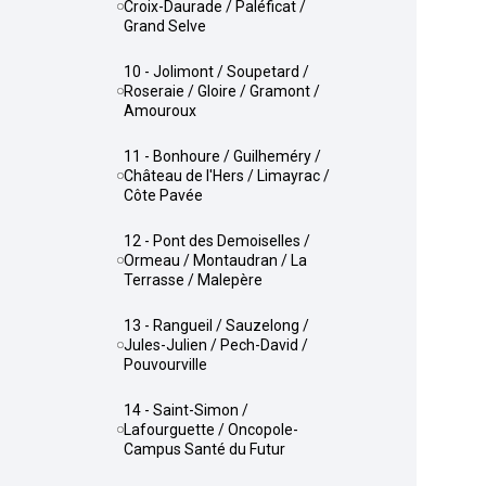
Croix-Daurade / Paléficat /
Grand Selve
10 - Jolimont / Soupetard /
Roseraie / Gloire / Gramont /
Amouroux
11 - Bonhoure / Guilheméry /
Château de l'Hers / Limayrac /
Côte Pavée
12 - Pont des Demoiselles /
Ormeau / Montaudran / La
Terrasse / Malepère
13 - Rangueil / Sauzelong /
Jules-Julien / Pech-David /
Pouvourville
14 - Saint-Simon /
Lafourguette / Oncopole-
Campus Santé du Futur