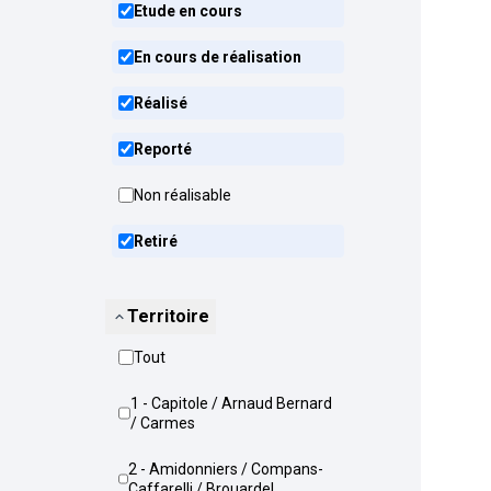
Etude en cours
En cours de réalisation
Réalisé
Reporté
Non réalisable
Retiré
Territoire
Tout
1 - Capitole / Arnaud Bernard
/ Carmes
2 - Amidonniers / Compans-
Caffarelli / Brouardel