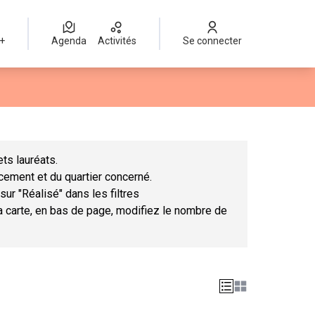
 +
Agenda
Activités
Se connecter
Leaflet
|
©
OpenStreetMap
contributors
mme des points de carte. L'élément peut être utilisé avec un lect
ts lauréats.
ncement et du quartier concerné.
sur "Réalisé" dans les filtres
la carte, en bas de page, modifiez le nombre de