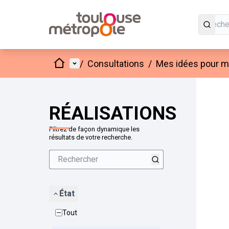
Accueil
Menu principal
/
Consultations
/
Mes idées pour mo
Passer
L'élément
+
−
RÉALISATIONS
Filtrez de façon dynamique les
résultats de votre recherche.
État
Tout