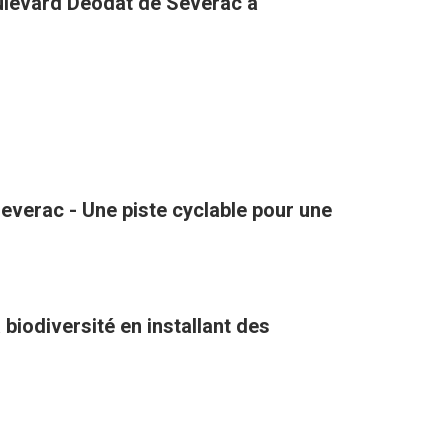
oulevard Déodat de Sévérac à
verac - Une piste cyclable pour une
biodiversité en installant des