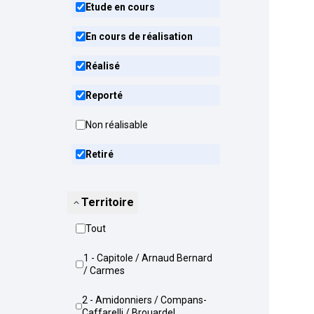
Etude en cours
En cours de réalisation
Réalisé
Reporté
Non réalisable
Retiré
Territoire
Tout
1 - Capitole / Arnaud Bernard
/ Carmes
2 - Amidonniers / Compans-
Caffarelli / Brouardel