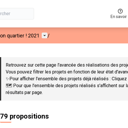
En savoir
Menu utilisateur
n quartier ! 2021
/
 la carte
 suivant est une carte qui présente les éléments de cette page co
Retrouvez sur cette page l'avancée des réalisations des proje
Vous pouvez filtrer les projets en fonction de leur état d'ava
✨Pour afficher l'ensemble des projets déjà réalisés : Cliquez 
🗺️ Pour que l'ensemble des projets réalisés s'affichent sur 
résultats par page.
79 propositions