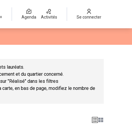
 +
Agenda
Activités
Se connecter
Leaflet
|
©
OpenStreetMap
contributors
mme des points de carte. L'élément peut être utilisé avec un lect
ts lauréats.
ncement et du quartier concerné.
sur "Réalisé" dans les filtres
la carte, en bas de page, modifiez le nombre de