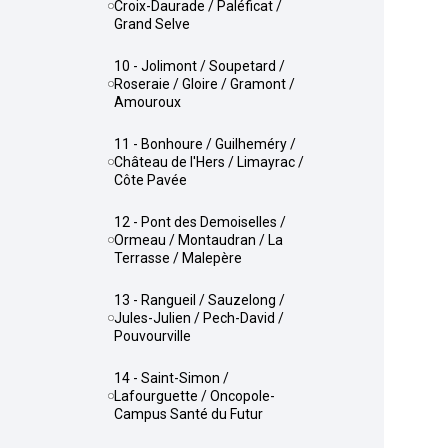
Croix-Daurade / Paléficat /
Grand Selve
10 - Jolimont / Soupetard /
Roseraie / Gloire / Gramont /
Amouroux
11 - Bonhoure / Guilheméry /
Château de l'Hers / Limayrac /
Côte Pavée
12 - Pont des Demoiselles /
Ormeau / Montaudran / La
Terrasse / Malepère
13 - Rangueil / Sauzelong /
Jules-Julien / Pech-David /
Pouvourville
14 - Saint-Simon /
Lafourguette / Oncopole-
Campus Santé du Futur