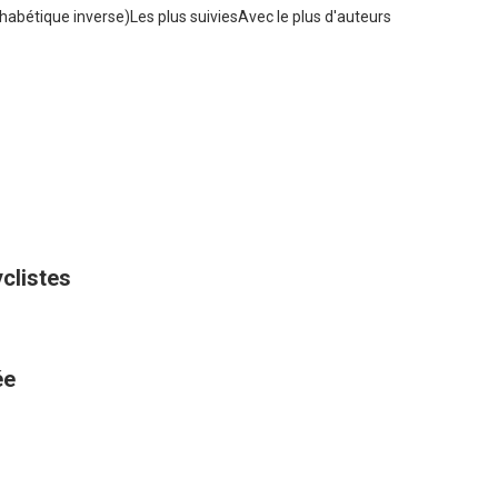
habétique inverse)
Les plus suivies
Avec le plus d'auteurs
yclistes
ée