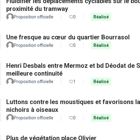
Fluidifier les déplacements cyclables sur le b
proximité du tramway
Proposition officielle
0
Réalisé
Une fresque au cœur du quartier Bourrasol
Proposition officielle
0
Réalisé
Henri Desbals entre Mermoz et bd Déodat de Se
meilleure continuité
Proposition officielle
1
Réalisé
Luttons contre les moustiques et favorisons la 
nichoirs à oiseaux
Proposition officielle
0
Réalisé
Plus de végétation place Olivier