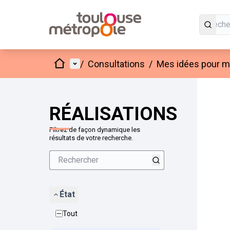
Accueil
Menu principal
/
Consultations
/
Mes idées pour mo
Passer
L'élément
+
−
RÉALISATIONS
Filtrez de façon dynamique les
résultats de votre recherche.
État
Tout