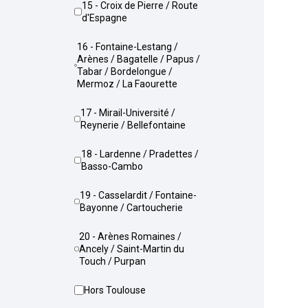
15 - Croix de Pierre / Route
d'Espagne
16 - Fontaine-Lestang /
Arènes / Bagatelle / Papus /
Tabar / Bordelongue /
Mermoz / La Faourette
17 - Mirail-Université /
Reynerie / Bellefontaine
18 - Lardenne / Pradettes /
Basso-Cambo
19 - Casselardit / Fontaine-
Bayonne / Cartoucherie
20 - Arènes Romaines /
Ancely / Saint-Martin du
Touch / Purpan
Hors Toulouse