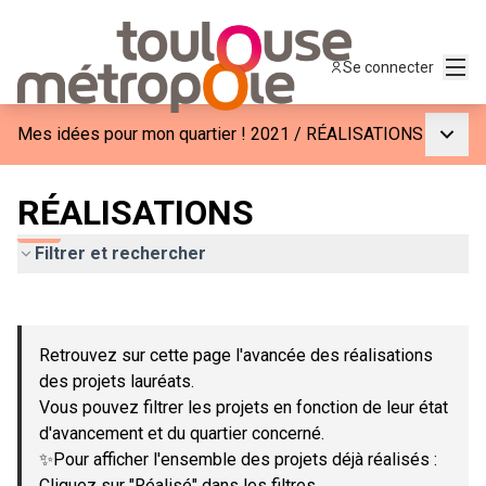
Menu
Se connecter
Menu p
Mes idées pour mon quartier ! 2021
/
RÉALISATIONS
RÉALISATIONS
Filtrer et rechercher
Passer la carte
Leaflet
|
©
OpenStreetMap
contributors
L'élément suivant est une carte qui présente les éléments de c
+
Retrouvez sur cette page l'avancée des réalisations
−
des projets lauréats.
Vous pouvez filtrer les projets en fonction de leur état
d'avancement et du quartier concerné.
✨Pour afficher l'ensemble des projets déjà réalisés :
Cliquez sur "Réalisé" dans les filtres