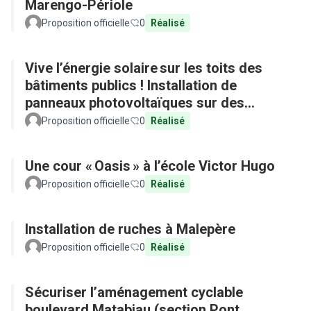
Marengo-Périole
Proposition officielle
0
Réalisé
Vive l’énergie solaire sur les toits des
bâtiments publics ! Installation de
panneaux photovoltaïques sur des
équipements publics
Proposition officielle
0
Réalisé
Une cour « Oasis » à l’école Victor Hugo
Proposition officielle
0
Réalisé
Installation de ruches à Malepère
Proposition officielle
0
Réalisé
Sécuriser l’aménagement cyclable
boulevard Matabiau (section Pont