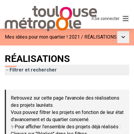
Menu
Se connecter
Menu p
Mes idées pour mon quartier ! 2021
/
RÉALISATIONS
RÉALISATIONS
Filtrer et rechercher
Passer la carte
Leaflet
|
©
OpenStreetMap
contributors
L'élément suivant est une carte qui présente les éléments de c
+
Retrouvez sur cette page l'avancée des réalisations
−
des projets lauréats.
Vous pouvez filtrer les projets en fonction de leur état
d'avancement et du quartier concerné.
✨Pour afficher l'ensemble des projets déjà réalisés :
Cliquez sur "Réalisé" dans les filtres