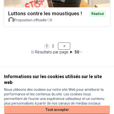
Luttons contre les moustiques !
Réalisé
Proposition officielle
0
1
2
Résultats par page :
50
Voir toutes les propositions retirées
Informations sur les cookies utilisés sur le site
web
Nous utilisons des cookies sur notre site Web pour améliorer la
Conditions d'utilisation
performance et les contenus du site. Les cookies nous
Paramètres des cookies
permettent de fournir une expérience utilisateur et un contenu
Je participe ! sur X
Je participe ! sur Facebook
Je participe ! sur Instagram
plus personnalisés à partir de nos canaux de médias sociaux.
(Lien externe)
(Lien externe)
(Lien externe)
Tout accepter