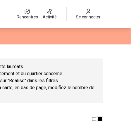
Rencontres
Activité
Se connecter
Leaflet
|
©
OpenStreetMap
contributors
mme des points de carte. L'élément peut être utilisé avec un lect
ts lauréats.
ncement et du quartier concerné.
sur "Réalisé" dans les filtres
la carte, en bas de page, modifiez le nombre de