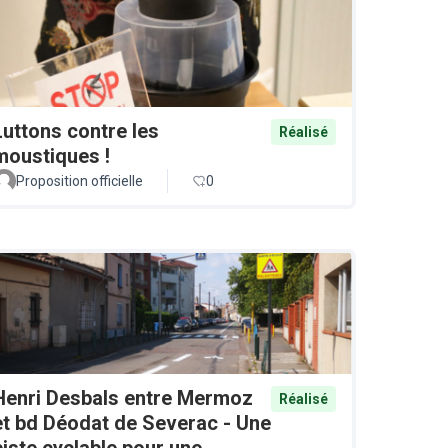
Luttons contre les
Réalisé
moustiques !
Proposition officielle
0
Henri Desbals entre Mermoz
Réalisé
et bd Déodat de Severac - Une
piste cyclable pour une