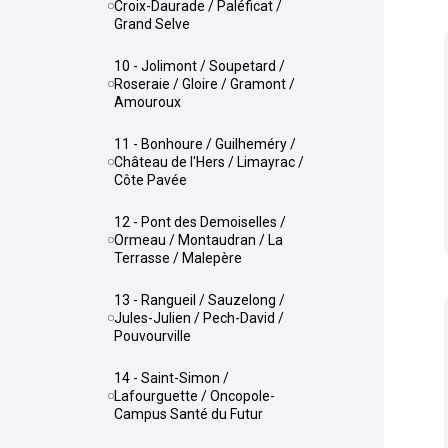
Croix-Daurade / Paléficat /
Grand Selve
10 - Jolimont / Soupetard /
Roseraie / Gloire / Gramont /
Amouroux
11 - Bonhoure / Guilheméry /
Château de l'Hers / Limayrac /
Côte Pavée
12 - Pont des Demoiselles /
Ormeau / Montaudran / La
Terrasse / Malepère
13 - Rangueil / Sauzelong /
Jules-Julien / Pech-David /
Pouvourville
14 - Saint-Simon /
Lafourguette / Oncopole-
Campus Santé du Futur