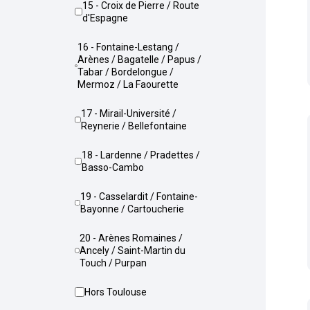
15 - Croix de Pierre / Route
d'Espagne
16 - Fontaine-Lestang /
Arènes / Bagatelle / Papus /
Tabar / Bordelongue /
Mermoz / La Faourette
17 - Mirail-Université /
Reynerie / Bellefontaine
18 - Lardenne / Pradettes /
Basso-Cambo
19 - Casselardit / Fontaine-
Bayonne / Cartoucherie
20 - Arènes Romaines /
Ancely / Saint-Martin du
Touch / Purpan
Hors Toulouse