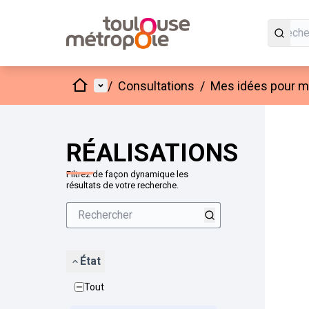
Accueil
Menu principal
/
Consultations
/
Mes idées pour mo
Passer
L'élément
+
−
RÉALISATIONS
Filtrez de façon dynamique les
résultats de votre recherche.
État
Tout