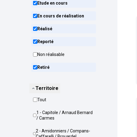
Etude en cours
En cours de réalisation
Réalisé
Reporté
Non réalisable
Retiré
Territoire
Tout
1 - Capitole / Arnaud Bernard
/ Carmes
2 - Amidonniers / Compans-
Caffarelli / Brouardel