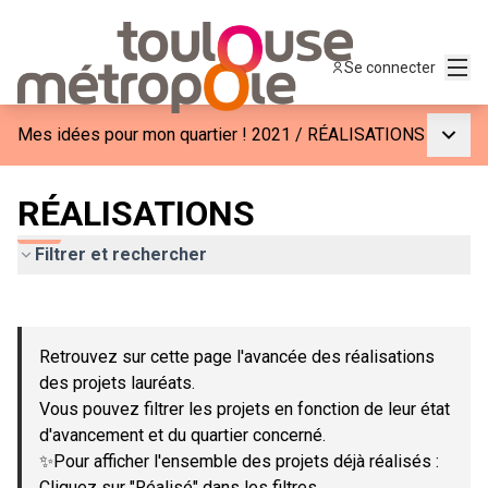
Menu
Se connecter
Menu p
Mes idées pour mon quartier ! 2021
/
RÉALISATIONS
RÉALISATIONS
Filtrer et rechercher
Passer la carte
Leaflet
|
©
OpenStreetMap
contributors
L'élément suivant est une carte qui présente les éléments de c
+
Retrouvez sur cette page l'avancée des réalisations
−
des projets lauréats.
Vous pouvez filtrer les projets en fonction de leur état
d'avancement et du quartier concerné.
✨Pour afficher l'ensemble des projets déjà réalisés :
Cliquez sur "Réalisé" dans les filtres