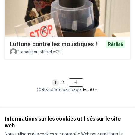
Luttons contre les moustiques !
Réalisé
Proposition officielle
0
1
2
Résultats par page :
50
Voir toutes les propositions retirées
Informations sur les cookies utilisés sur le site
web
Nous utilisons des cookies sur notre site Web pour améliorer la