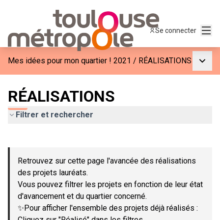
Menu
Se connecter
Menu p
Mes idées pour mon quartier ! 2021
/
RÉALISATIONS
RÉALISATIONS
Filtrer et rechercher
Passer la carte
Leaflet
|
©
OpenStreetMap
contributors
L'élément suivant est une carte qui présente les éléments de c
+
Retrouvez sur cette page l'avancée des réalisations
−
des projets lauréats.
Vous pouvez filtrer les projets en fonction de leur état
d'avancement et du quartier concerné.
✨Pour afficher l'ensemble des projets déjà réalisés :
Cliquez sur "Réalisé" dans les filtres