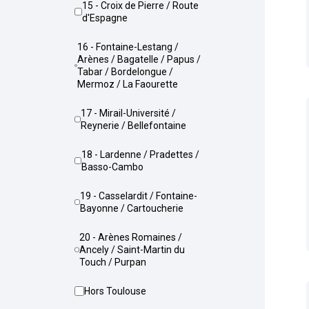
15 - Croix de Pierre / Route
d'Espagne
16 - Fontaine-Lestang /
Arènes / Bagatelle / Papus /
Tabar / Bordelongue /
Mermoz / La Faourette
17 - Mirail-Université /
Reynerie / Bellefontaine
18 - Lardenne / Pradettes /
Basso-Cambo
19 - Casselardit / Fontaine-
Bayonne / Cartoucherie
20 - Arènes Romaines /
Ancely / Saint-Martin du
Touch / Purpan
Hors Toulouse