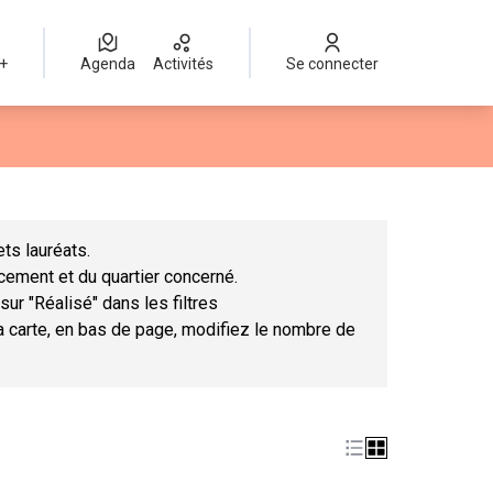
 +
Agenda
Activités
Se connecter
Leaflet
|
©
OpenStreetMap
contributors
mme des points de carte. L'élément peut être utilisé avec un lect
ts lauréats.
ncement et du quartier concerné.
sur "Réalisé" dans les filtres
la carte, en bas de page, modifiez le nombre de