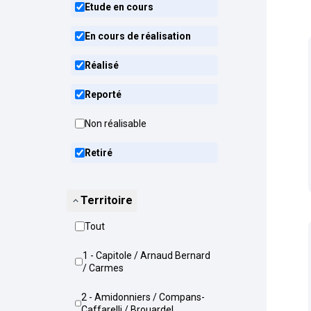
Etude en cours
En cours de réalisation
Réalisé
Reporté
Non réalisable
Retiré
Territoire
Tout
1 - Capitole / Arnaud Bernard
/ Carmes
2 - Amidonniers / Compans-
Caffarelli / Brouardel