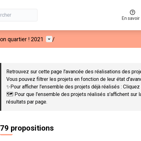
En savoir
Menu utilisateur
n quartier ! 2021
/
 la carte
 suivant est une carte qui présente les éléments de cette page co
Retrouvez sur cette page l'avancée des réalisations des proje
Vous pouvez filtrer les projets en fonction de leur état d'ava
✨Pour afficher l'ensemble des projets déjà réalisés : Cliquez 
🗺️ Pour que l'ensemble des projets réalisés s'affichent sur 
résultats par page.
79 propositions