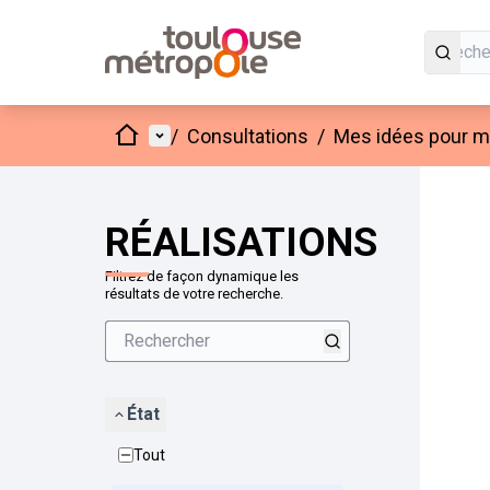
Accueil
Menu principal
/
Consultations
/
Mes idées pour mo
Passer
L'élément
+
−
RÉALISATIONS
Filtrez de façon dynamique les
résultats de votre recherche.
État
Tout