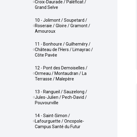
Croix-Daurade / Paléficat /
Grand Selve
10 - Jolimont / Soupetard /
Roseraie / Gloire / Gramont /
Amouroux
11 - Bonhoure / Guilheméry /
Château de l'Hers / Limayrac /
Côte Pavée
12 - Pont des Demoiselles /
Ormeau / Montaudran / La
Terrasse / Malepère
13 - Rangueil / Sauzelong /
Jules-Julien / Pech-David /
Pouvourville
14 - Saint-Simon /
Lafourguette / Oncopole-
Campus Santé du Futur