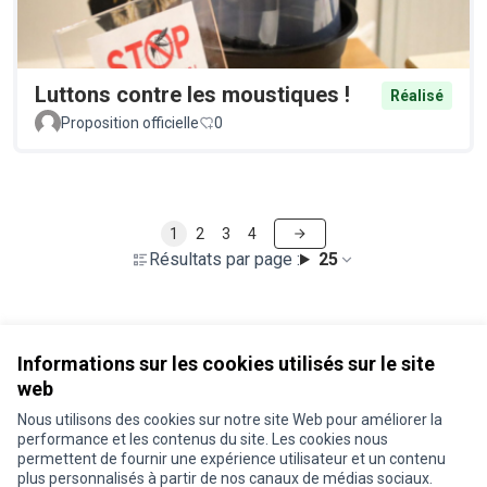
Luttons contre les moustiques !
Réalisé
Proposition officielle
0
1
2
3
4
Résultats par page :
25
Voir toutes les propositions retirées
Informations sur les cookies utilisés sur le site
web
Nous utilisons des cookies sur notre site Web pour améliorer la
Conditions d'utilisation
performance et les contenus du site. Les cookies nous
Paramètres des cookies
permettent de fournir une expérience utilisateur et un contenu
Je participe ! sur X
Je participe ! sur Facebook
Je participe ! sur Instagram
plus personnalisés à partir de nos canaux de médias sociaux.