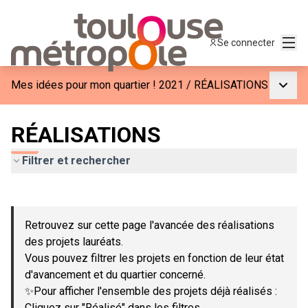
Menu
Se connecter
Menu p
Mes idées pour mon quartier ! 2021
/
RÉALISATIONS
RÉALISATIONS
Filtrer et rechercher
Passer la carte
Leaflet
|
©
OpenStreetMap
contributors
L'élément suivant est une carte qui présente les éléments de c
+
Retrouvez sur cette page l'avancée des réalisations
−
des projets lauréats.
Vous pouvez filtrer les projets en fonction de leur état
d'avancement et du quartier concerné.
✨Pour afficher l'ensemble des projets déjà réalisés :
Cliquez sur "Réalisé" dans les filtres