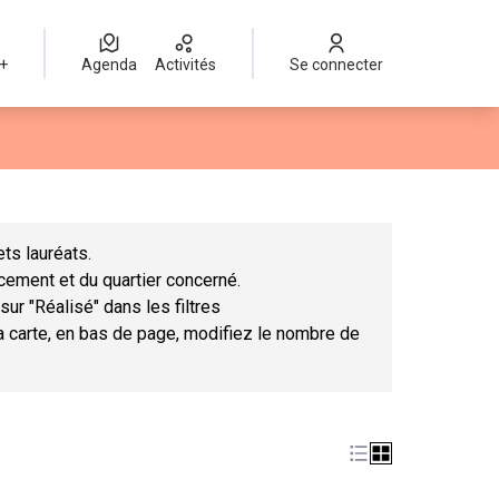
 +
Agenda
Activités
Se connecter
Leaflet
|
©
OpenStreetMap
contributors
mme des points de carte. L'élément peut être utilisé avec un lect
ts lauréats.
ncement et du quartier concerné.
sur "Réalisé" dans les filtres
la carte, en bas de page, modifiez le nombre de