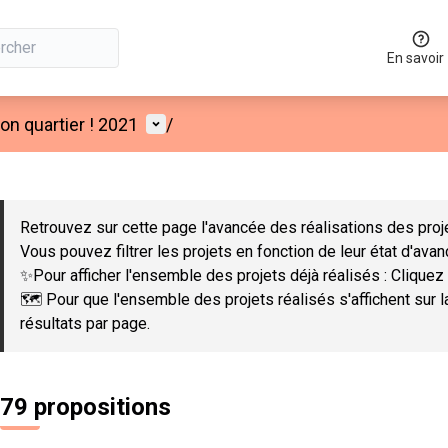
En savoir
Menu utilisateur
n quartier ! 2021
/
 la carte
 suivant est une carte qui présente les éléments de cette page co
Retrouvez sur cette page l'avancée des réalisations des proje
Vous pouvez filtrer les projets en fonction de leur état d'ava
✨Pour afficher l'ensemble des projets déjà réalisés : Cliquez 
🗺️ Pour que l'ensemble des projets réalisés s'affichent sur 
résultats par page.
79 propositions