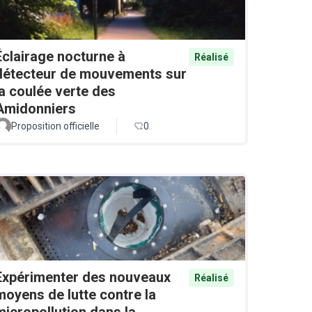
Éclairage nocturne à
Réalisé
détecteur de mouvements sur
la coulée verte des
Amidonniers
Proposition officielle
0
Expérimenter des nouveaux
Réalisé
moyens de lutte contre la
micropollution dans la