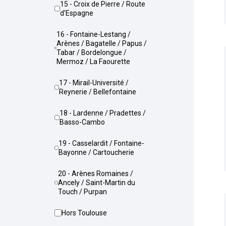
15 - Croix de Pierre / Route
d'Espagne
16 - Fontaine-Lestang /
Arènes / Bagatelle / Papus /
Tabar / Bordelongue /
Mermoz / La Faourette
17 - Mirail-Université /
Reynerie / Bellefontaine
18 - Lardenne / Pradettes /
Basso-Cambo
19 - Casselardit / Fontaine-
Bayonne / Cartoucherie
20 - Arènes Romaines /
Ancely / Saint-Martin du
Touch / Purpan
Hors Toulouse