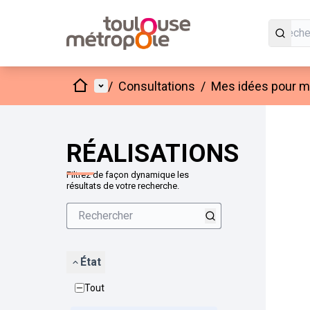
Accueil
Menu principal
/
Consultations
/
Mes idées pour mo
Passer
L'élément
+
−
RÉALISATIONS
Filtrez de façon dynamique les
résultats de votre recherche.
État
Tout