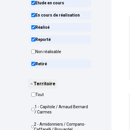
Etude en cours
En cours de réalisation
Réalisé
Reporté
Non réalisable
Retiré
Territoire
Tout
1 - Capitole / Arnaud Bernard
/ Carmes
2 - Amidonniers / Compans-
Caffarelli / Brouardel