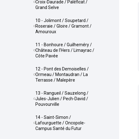
Croix-Daurade / Paléficat /
Grand Selve
10 - Jolimont / Soupetard /
Roseraie / Gloire / Gramont /
Amouroux
11 - Bonhoure / Guilheméry /
Château de l'Hers / Limayrac /
Côte Pavée
12 - Pont des Demoiselles /
Ormeau / Montaudran / La
Terrasse / Malepère
13 - Rangueil / Sauzelong /
Jules-Julien / Pech-David /
Pouvourville
14 - Saint-Simon /
Lafourguette / Oncopole-
Campus Santé du Futur