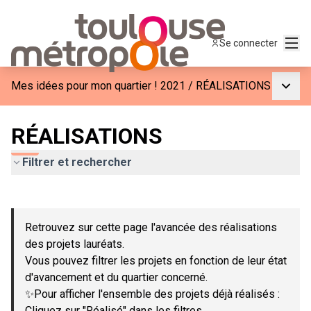
Menu
Se connecter
Menu p
Mes idées pour mon quartier ! 2021
/
RÉALISATIONS
RÉALISATIONS
Filtrer et rechercher
Passer la carte
Leaflet
|
©
OpenStreetMap
contributors
L'élément suivant est une carte qui présente les éléments de c
+
Retrouvez sur cette page l'avancée des réalisations
−
des projets lauréats.
Vous pouvez filtrer les projets en fonction de leur état
d'avancement et du quartier concerné.
✨Pour afficher l'ensemble des projets déjà réalisés :
Cliquez sur "Réalisé" dans les filtres