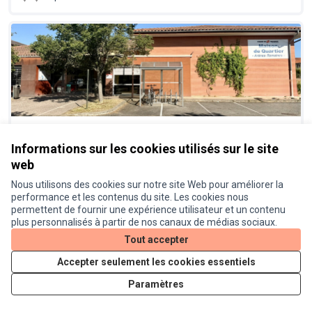
Vive l’énergie solaire sur les toits
Réalisé
Informations sur les cookies utilisés sur le site
des bâtiments publics ! Installation
web
de panneaux photovoltaïques sur
des équipements publics
Nous utilisons des cookies sur notre site Web pour améliorer la
performance et les contenus du site. Les cookies nous
Proposition officielle
0
permettent de fournir une expérience utilisateur et un contenu
plus personnalisés à partir de nos canaux de médias sociaux.
Tout accepter
Accepter seulement les cookies essentiels
Paramètres