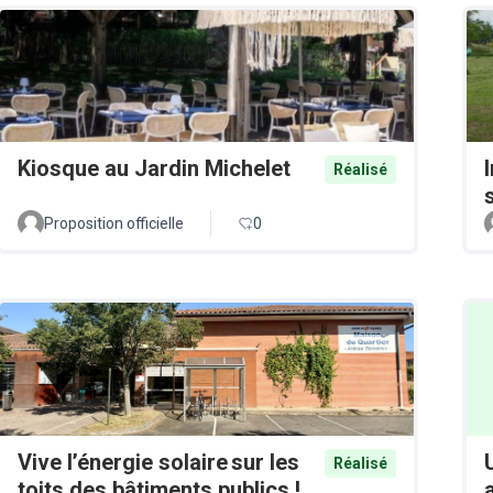
Kiosque au Jardin Michelet
Réalisé
Proposition officielle
0
Vive l’énergie solaire sur les
Réalisé
toits des bâtiments publics !