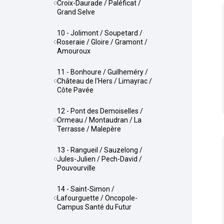
Croix-Daurade / Paléficat /
Grand Selve
10 - Jolimont / Soupetard /
Roseraie / Gloire / Gramont /
Amouroux
11 - Bonhoure / Guilheméry /
Château de l'Hers / Limayrac /
Côte Pavée
12 - Pont des Demoiselles /
Ormeau / Montaudran / La
Terrasse / Malepère
13 - Rangueil / Sauzelong /
Jules-Julien / Pech-David /
Pouvourville
14 - Saint-Simon /
Lafourguette / Oncopole-
Campus Santé du Futur