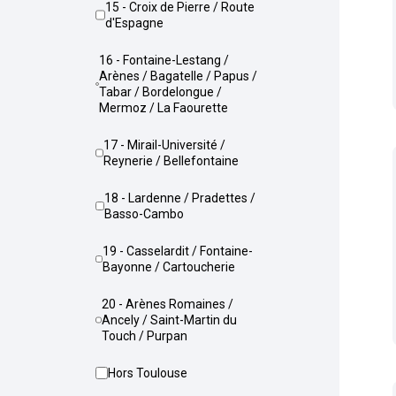
15 - Croix de Pierre / Route
d'Espagne
16 - Fontaine-Lestang /
Arènes / Bagatelle / Papus /
Tabar / Bordelongue /
Mermoz / La Faourette
17 - Mirail-Université /
Reynerie / Bellefontaine
18 - Lardenne / Pradettes /
Basso-Cambo
19 - Casselardit / Fontaine-
Bayonne / Cartoucherie
20 - Arènes Romaines /
Ancely / Saint-Martin du
Touch / Purpan
Hors Toulouse