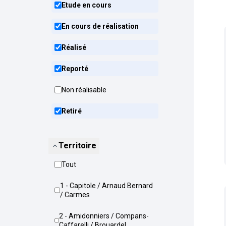
Etude en cours
En cours de réalisation
Réalisé
Reporté
Non réalisable
Retiré
Territoire
Tout
1 - Capitole / Arnaud Bernard
/ Carmes
2 - Amidonniers / Compans-
Caffarelli / Brouardel