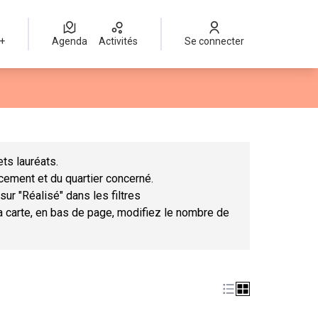
 +
Agenda
Activités
Se connecter
Leaflet
|
©
OpenStreetMap
contributors
mme des points de carte. L'élément peut être utilisé avec un lect
ts lauréats.
ncement et du quartier concerné.
sur "Réalisé" dans les filtres
la carte, en bas de page, modifiez le nombre de