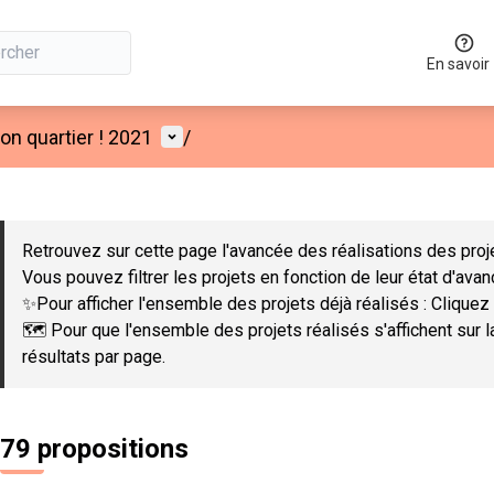
En savoir
Menu utilisateur
n quartier ! 2021
/
 la carte
 suivant est une carte qui présente les éléments de cette page co
Retrouvez sur cette page l'avancée des réalisations des proje
Vous pouvez filtrer les projets en fonction de leur état d'ava
✨Pour afficher l'ensemble des projets déjà réalisés : Cliquez 
🗺️ Pour que l'ensemble des projets réalisés s'affichent sur 
résultats par page.
79 propositions