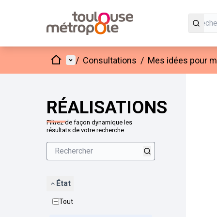
Accueil
Menu principal
/
Consultations
/
Mes idées pour mo
Passer
L'élément
+
−
RÉALISATIONS
Filtrez de façon dynamique les
résultats de votre recherche.
État
Tout