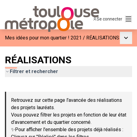
Menu
Se connecter
Menu p
Mes idées pour mon quartier ! 2021
/
RÉALISATIONS
RÉALISATIONS
Filtrer et rechercher
Passer la carte
Leaflet
|
©
OpenStreetMap
contributors
L'élément suivant est une carte qui présente les éléments de c
+
Retrouvez sur cette page l'avancée des réalisations
−
des projets lauréats.
Vous pouvez filtrer les projets en fonction de leur état
d'avancement et du quartier concerné.
✨Pour afficher l'ensemble des projets déjà réalisés :
Cliquez sur "Réalisé" dans les filtres