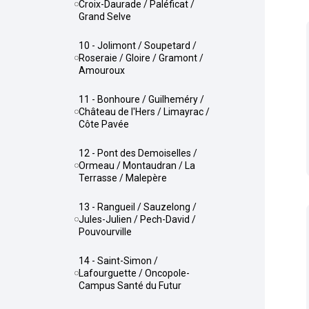
Croix-Daurade / Paléficat /
Grand Selve
10 - Jolimont / Soupetard /
Roseraie / Gloire / Gramont /
Amouroux
11 - Bonhoure / Guilheméry /
Château de l'Hers / Limayrac /
Côte Pavée
12 - Pont des Demoiselles /
Ormeau / Montaudran / La
Terrasse / Malepère
13 - Rangueil / Sauzelong /
Jules-Julien / Pech-David /
Pouvourville
14 - Saint-Simon /
Lafourguette / Oncopole-
Campus Santé du Futur