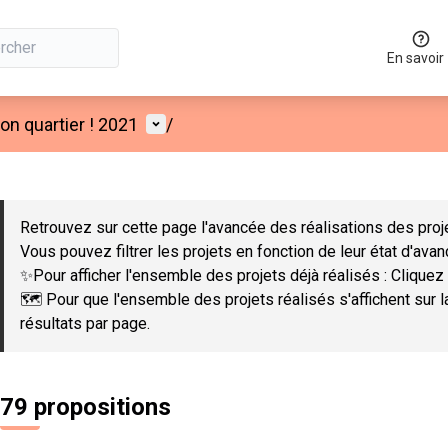
En savoir
Menu utilisateur
n quartier ! 2021
/
 la carte
 suivant est une carte qui présente les éléments de cette page co
Retrouvez sur cette page l'avancée des réalisations des proje
Vous pouvez filtrer les projets en fonction de leur état d'ava
✨Pour afficher l'ensemble des projets déjà réalisés : Cliquez 
🗺️ Pour que l'ensemble des projets réalisés s'affichent sur 
résultats par page.
79 propositions