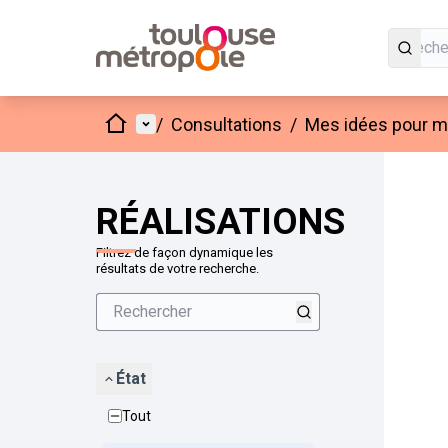
Accueil
Menu principal
/
Consultations
/
Mes idées pour mo
Passer
L'élément
+
−
RÉALISATIONS
Filtrez de façon dynamique les
résultats de votre recherche.
État
Tout