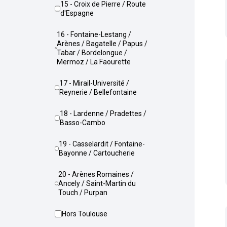
15 - Croix de Pierre / Route
d'Espagne
16 - Fontaine-Lestang /
Arènes / Bagatelle / Papus /
Tabar / Bordelongue /
Mermoz / La Faourette
17 - Mirail-Université /
Reynerie / Bellefontaine
18 - Lardenne / Pradettes /
Basso-Cambo
19 - Casselardit / Fontaine-
Bayonne / Cartoucherie
20 - Arènes Romaines /
Ancely / Saint-Martin du
Touch / Purpan
Hors Toulouse