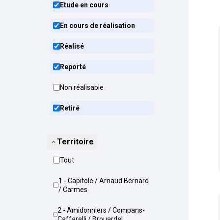
Etude en cours
En cours de réalisation
Réalisé
Reporté
Non réalisable
Retiré
Territoire
Tout
1 - Capitole / Arnaud Bernard
/ Carmes
2 - Amidonniers / Compans-
Caffarelli / Brouardel