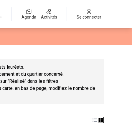
 +
Agenda
Activités
Se connecter
Leaflet
|
©
OpenStreetMap
contributors
mme des points de carte. L'élément peut être utilisé avec un lect
ts lauréats.
ncement et du quartier concerné.
sur "Réalisé" dans les filtres
la carte, en bas de page, modifiez le nombre de