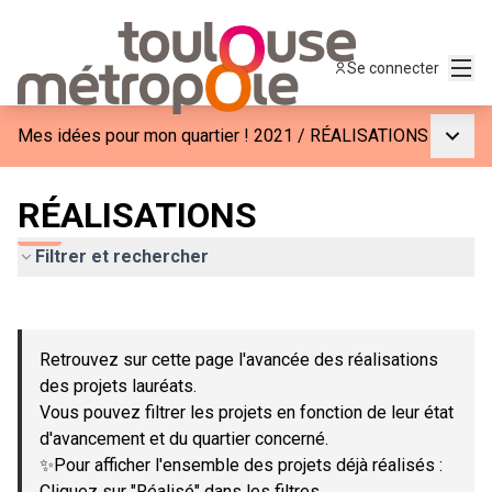
Menu
Se connecter
Menu p
Mes idées pour mon quartier ! 2021
/
RÉALISATIONS
RÉALISATIONS
Filtrer et rechercher
Passer la carte
Leaflet
|
©
OpenStreetMap
contributors
L'élément suivant est une carte qui présente les éléments de c
+
Retrouvez sur cette page l'avancée des réalisations
−
des projets lauréats.
Vous pouvez filtrer les projets en fonction de leur état
d'avancement et du quartier concerné.
✨Pour afficher l'ensemble des projets déjà réalisés :
Cliquez sur "Réalisé" dans les filtres