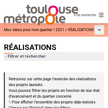
Menu
Se connecter
Menu p
Mes idées pour mon quartier ! 2021
/
RÉALISATIONS
RÉALISATIONS
Filtrer et rechercher
Passer la carte
Leaflet
|
©
OpenStreetMap
contributors
L'élément suivant est une carte qui présente les éléments de c
+
Retrouvez sur cette page l'avancée des réalisations
−
des projets lauréats.
Vous pouvez filtrer les projets en fonction de leur état
d'avancement et du quartier concerné.
✨Pour afficher l'ensemble des projets déjà réalisés :
Cliquez sur "Réalisé" dans les filtres