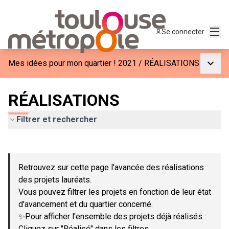
Menu
Se connecter
Menu p
Mes idées pour mon quartier ! 2021
/
RÉALISATIONS
RÉALISATIONS
Filtrer et rechercher
Passer la carte
Leaflet
|
©
OpenStreetMap
contributors
L'élément suivant est une carte qui présente les éléments de c
+
Retrouvez sur cette page l'avancée des réalisations
−
des projets lauréats.
Vous pouvez filtrer les projets en fonction de leur état
d'avancement et du quartier concerné.
✨Pour afficher l'ensemble des projets déjà réalisés :
Cliquez sur "Réalisé" dans les filtres