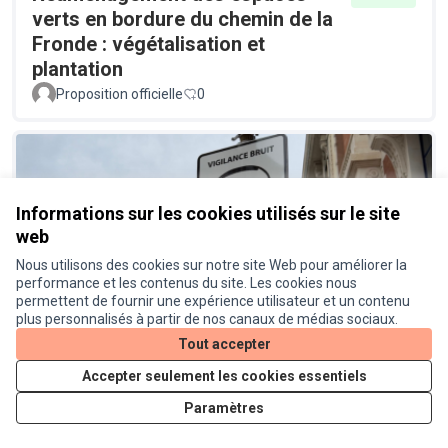
verts en bordure du chemin de la
Fronde : végétalisation et
plantation
Proposition officielle
0
Informations sur les cookies utilisés sur le site
web
Nous utilisons des cookies sur notre site Web pour améliorer la
performance et les contenus du site. Les cookies nous
Un radar pédagogique pour
Réalisé
permettent de fournir une expérience utilisateur et un contenu
connaitre le niveau sonore des
plus personnalisés à partir de nos canaux de médias sociaux.
véhicules
Tout accepter
Proposition officielle
0
Accepter seulement les cookies essentiels
Paramètres