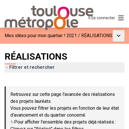
Menu
Se connecter
Menu p
Mes idées pour mon quartier ! 2021
/
RÉALISATIONS
RÉALISATIONS
Filtrer et rechercher
Passer la carte
Leaflet
|
©
OpenStreetMap
contributors
L'élément suivant est une carte qui présente les éléments de c
+
Retrouvez sur cette page l'avancée des réalisations
−
des projets lauréats.
Vous pouvez filtrer les projets en fonction de leur état
d'avancement et du quartier concerné.
✨Pour afficher l'ensemble des projets déjà réalisés :
Cliquez sur "Réalisé" dans les filtres