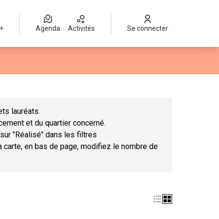
 +
Agenda
Activités
Se connecter
Leaflet
|
©
OpenStreetMap
contributors
mme des points de carte. L'élément peut être utilisé avec un lect
ts lauréats.
ncement et du quartier concerné.
sur "Réalisé" dans les filtres
la carte, en bas de page, modifiez le nombre de