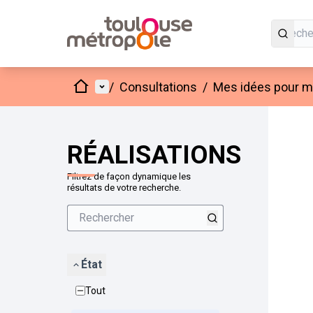
Accueil
Menu principal
/
Consultations
/
Mes idées pour mo
Passer
L'élément
+
−
RÉALISATIONS
Filtrez de façon dynamique les
résultats de votre recherche.
État
Tout