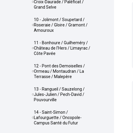
Croix-Daurade / Paléficat /
Grand Selve
10 - Jolimont / Soupetard /
Roseraie / Gloire / Gramont /
Amouroux
11 - Bonhoure / Guilheméry /
Château de l'Hers / Limayrac /
Côte Pavée
12 - Pont des Demoiselles /
Ormeau / Montaudran / La
Terrasse / Malepère
13 - Rangueil / Sauzelong /
Jules-Julien / Pech-David /
Pouvourville
14 - Saint-Simon /
Lafourguette / Oncopole-
Campus Santé du Futur