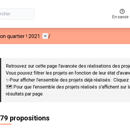
En savoir
Menu utilisateur
n quartier ! 2021
/
 la carte
 suivant est une carte qui présente les éléments de cette page co
Retrouvez sur cette page l'avancée des réalisations des proje
Vous pouvez filtrer les projets en fonction de leur état d'ava
✨Pour afficher l'ensemble des projets déjà réalisés : Cliquez 
🗺️ Pour que l'ensemble des projets réalisés s'affichent sur 
résultats par page.
79 propositions