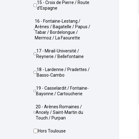
15 - Croix de Pierre / Route
d'Espagne
16 - Fontaine-Lestang /
Arènes / Bagatelle / Papus /
Tabar / Bordelongue /
Mermoz / La Faourette
17 - Mirail-Université /
Reynerie / Bellefontaine
18 - Lardenne / Pradettes /
Basso-Cambo
19 - Casselardit / Fontaine-
Bayonne / Cartoucherie
20 - Arènes Romaines /
Ancely / Saint-Martin du
Touch / Purpan
Hors Toulouse