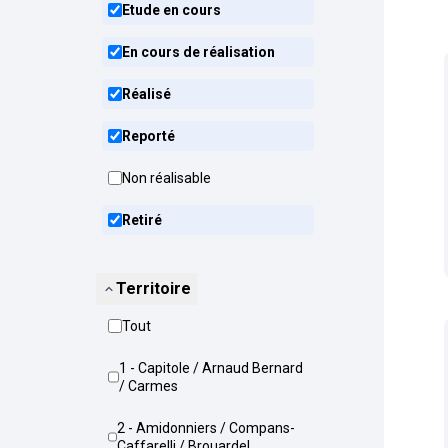
Etude en cours
En cours de réalisation
Réalisé
Reporté
Non réalisable
Retiré
Territoire
Tout
1 - Capitole / Arnaud Bernard
/ Carmes
2 - Amidonniers / Compans-
Caffarelli / Brouardel