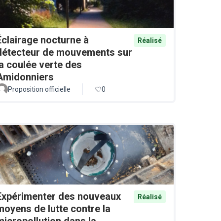
Éclairage nocturne à
Réalisé
détecteur de mouvements sur
la coulée verte des
Amidonniers
Proposition officielle
0
Expérimenter des nouveaux
Réalisé
moyens de lutte contre la
micropollution dans la