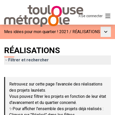
Menu
Se connecter
Menu p
Mes idées pour mon quartier ! 2021
/
RÉALISATIONS
RÉALISATIONS
Filtrer et rechercher
Passer la carte
Leaflet
|
©
OpenStreetMap
contributors
L'élément suivant est une carte qui présente les éléments de c
+
Retrouvez sur cette page l'avancée des réalisations
−
des projets lauréats.
Vous pouvez filtrer les projets en fonction de leur état
d'avancement et du quartier concerné.
✨Pour afficher l'ensemble des projets déjà réalisés :
Cliquez sur "Réalisé" dans les filtres