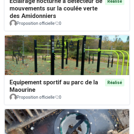
Éclairage nocturne à détecteur de
Réalisé
mouvements sur la coulée verte
des Amidonniers
Proposition officielle
0
Equipement sportif au parc de la
Réalisé
Maourine
Proposition officielle
0