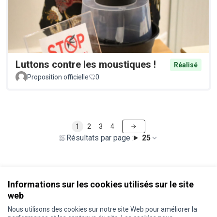
Luttons contre les moustiques !
Réalisé
Proposition officielle
0
1
2
3
4
Résultats par page :
25
Voir toutes les propositions retirées
Informations sur les cookies utilisés sur le site
web
Nous utilisons des cookies sur notre site Web pour améliorer la
Conditions d'utilisation