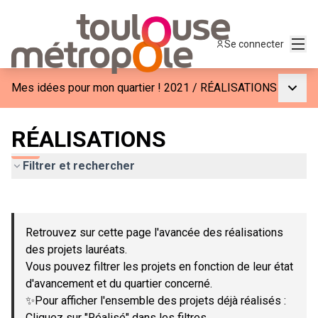
Menu
Se connecter
Menu p
Mes idées pour mon quartier ! 2021
/
RÉALISATIONS
RÉALISATIONS
Filtrer et rechercher
Passer la carte
Leaflet
|
©
OpenStreetMap
contributors
L'élément suivant est une carte qui présente les éléments de c
+
Retrouvez sur cette page l'avancée des réalisations
−
des projets lauréats.
Vous pouvez filtrer les projets en fonction de leur état
d'avancement et du quartier concerné.
✨Pour afficher l'ensemble des projets déjà réalisés :
Cliquez sur "Réalisé" dans les filtres