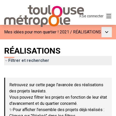
Menu
Se connecter
Menu p
Mes idées pour mon quartier ! 2021
/
RÉALISATIONS
RÉALISATIONS
Filtrer et rechercher
Passer la carte
Leaflet
|
©
OpenStreetMap
contributors
L'élément suivant est une carte qui présente les éléments de c
+
Retrouvez sur cette page l'avancée des réalisations
−
des projets lauréats.
Vous pouvez filtrer les projets en fonction de leur état
d'avancement et du quartier concerné.
✨Pour afficher l'ensemble des projets déjà réalisés :
Cliquez sur "Réalisé" dans les filtres