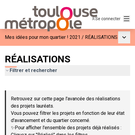
Menu
Se connecter
Menu p
Mes idées pour mon quartier ! 2021
/
RÉALISATIONS
RÉALISATIONS
Filtrer et rechercher
Passer la carte
Leaflet
|
©
OpenStreetMap
contributors
L'élément suivant est une carte qui présente les éléments de c
+
Retrouvez sur cette page l'avancée des réalisations
−
des projets lauréats.
Vous pouvez filtrer les projets en fonction de leur état
d'avancement et du quartier concerné.
✨Pour afficher l'ensemble des projets déjà réalisés :
Cliquez sur "Réalisé" dans les filtres