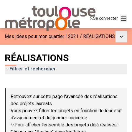
Menu
Se connecter
Menu p
Mes idées pour mon quartier ! 2021
/
RÉALISATIONS
RÉALISATIONS
Filtrer et rechercher
Passer la carte
Leaflet
|
©
OpenStreetMap
contributors
L'élément suivant est une carte qui présente les éléments de c
+
Retrouvez sur cette page l'avancée des réalisations
−
des projets lauréats.
Vous pouvez filtrer les projets en fonction de leur état
d'avancement et du quartier concerné.
✨Pour afficher l'ensemble des projets déjà réalisés :
Cliquez sur "Réalisé" dans les filtres