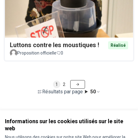
Luttons contre les moustiques !
Réalisé
Proposition officielle
0
1
2
Résultats par page :
50
Voir toutes les propositions retirées
Informations sur les cookies utilisés sur le site
web
Nous utilisons des cookies sur notre site Web pour améliorer la