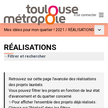
Menu
Se connecter
Menu p
Mes idées pour mon quartier ! 2021
/
RÉALISATIONS
RÉALISATIONS
Filtrer et rechercher
Passer la carte
Leaflet
|
©
OpenStreetMap
contributors
L'élément suivant est une carte qui présente les éléments de c
+
Retrouvez sur cette page l'avancée des réalisations
−
des projets lauréats.
Vous pouvez filtrer les projets en fonction de leur état
d'avancement et du quartier concerné.
✨Pour afficher l'ensemble des projets déjà réalisés :
Cliquez sur "Réalisé" dans les filtres