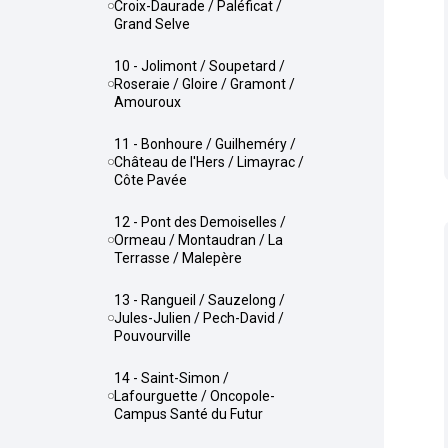
Croix-Daurade / Paléficat /
Grand Selve
10 - Jolimont / Soupetard /
Roseraie / Gloire / Gramont /
Amouroux
11 - Bonhoure / Guilheméry /
Château de l'Hers / Limayrac /
Côte Pavée
12 - Pont des Demoiselles /
Ormeau / Montaudran / La
Terrasse / Malepère
13 - Rangueil / Sauzelong /
Jules-Julien / Pech-David /
Pouvourville
14 - Saint-Simon /
Lafourguette / Oncopole-
Campus Santé du Futur