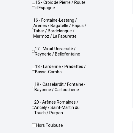
15 - Croix de Pierre / Route
d'Espagne
16 - Fontaine-Lestang /
Arènes / Bagatelle / Papus /
Tabar / Bordelongue /
Mermoz / La Faourette
17 - Mirail-Université /
Reynerie / Bellefontaine
18 - Lardenne / Pradettes /
Basso-Cambo
19 - Casselardit / Fontaine-
Bayonne / Cartoucherie
20 - Arènes Romaines /
Ancely / Saint-Martin du
Touch / Purpan
Hors Toulouse