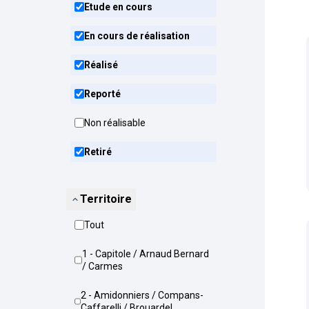
Etude en cours
En cours de réalisation
Réalisé
Reporté
Non réalisable
Retiré
Territoire
Tout
1 - Capitole / Arnaud Bernard
/ Carmes
2 - Amidonniers / Compans-
Caffarelli / Brouardel