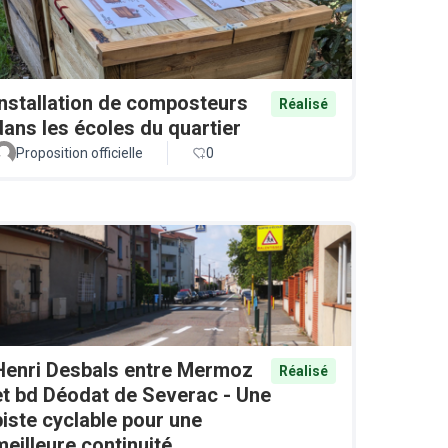
Installation de composteurs
Réalisé
dans les écoles du quartier
Proposition officielle
0
Henri Desbals entre Mermoz
Réalisé
et bd Déodat de Severac - Une
piste cyclable pour une
meilleure continuité