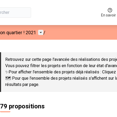
En savoir
Menu utilisateur
n quartier ! 2021
/
 la carte
 suivant est une carte qui présente les éléments de cette page co
Retrouvez sur cette page l'avancée des réalisations des proje
Vous pouvez filtrer les projets en fonction de leur état d'ava
✨Pour afficher l'ensemble des projets déjà réalisés : Cliquez 
🗺️ Pour que l'ensemble des projets réalisés s'affichent sur 
résultats par page.
79 propositions