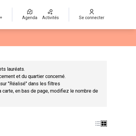
 +
Agenda
Activités
Se connecter
Leaflet
|
©
OpenStreetMap
contributors
mme des points de carte. L'élément peut être utilisé avec un lect
ts lauréats.
ncement et du quartier concerné.
sur "Réalisé" dans les filtres
la carte, en bas de page, modifiez le nombre de