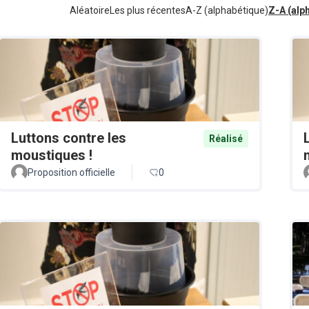
Aléatoire
Les plus récentes
A-Z (alphabétique)
Z-A (alp
Luttons contre les
Réalisé
moustiques !
Proposition officielle
0