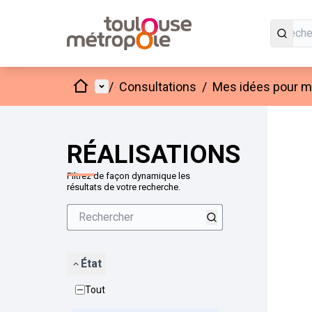
Accueil
Menu principal
/
Consultations
/
Mes idées pour mo
Passer
L'élément
+
−
RÉALISATIONS
Filtrez de façon dynamique les
résultats de votre recherche.
État
Tout