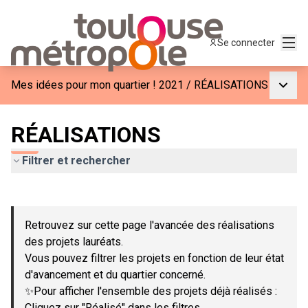
Menu
Se connecter
Menu p
Mes idées pour mon quartier ! 2021
/
RÉALISATIONS
RÉALISATIONS
Filtrer et rechercher
Passer la carte
Leaflet
|
©
OpenStreetMap
contributors
L'élément suivant est une carte qui présente les éléments de c
+
Retrouvez sur cette page l'avancée des réalisations
−
des projets lauréats.
Vous pouvez filtrer les projets en fonction de leur état
d'avancement et du quartier concerné.
✨Pour afficher l'ensemble des projets déjà réalisés :
Cliquez sur "Réalisé" dans les filtres