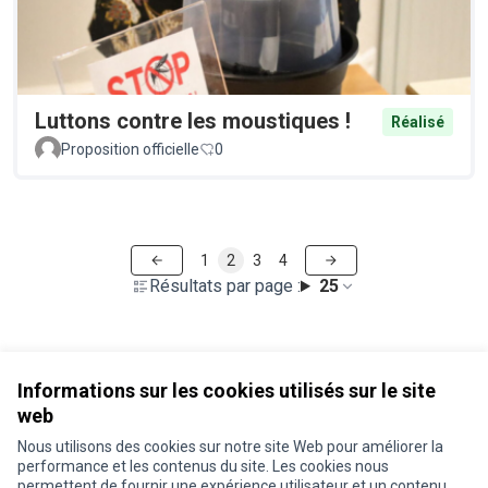
Luttons contre les moustiques !
Réalisé
Proposition officielle
0
1
2
3
4
Résultats par page :
25
Voir toutes les propositions retirées
Informations sur les cookies utilisés sur le site
web
Nous utilisons des cookies sur notre site Web pour améliorer la
Conditions d'utilisation
performance et les contenus du site. Les cookies nous
Paramètres des cookies
permettent de fournir une expérience utilisateur et un contenu