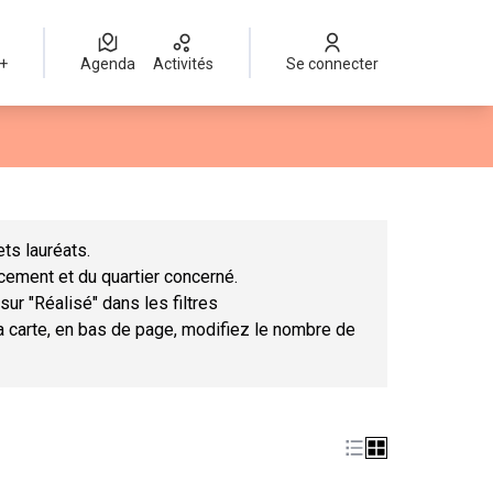
 +
Agenda
Activités
Se connecter
Leaflet
|
©
OpenStreetMap
contributors
mme des points de carte. L'élément peut être utilisé avec un lect
ts lauréats.
ncement et du quartier concerné.
sur "Réalisé" dans les filtres
la carte, en bas de page, modifiez le nombre de