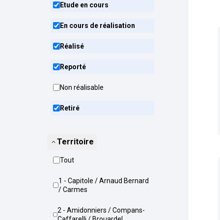
Etude en cours
En cours de réalisation
Réalisé
Reporté
Non réalisable
Retiré
Territoire
Tout
1 - Capitole / Arnaud Bernard
/ Carmes
2 - Amidonniers / Compans-
Caffarelli / Brouardel