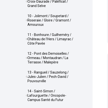
Croix-Daurade / Paléficat /
Grand Selve
10 - Jolimont / Soupetard /
Roseraie / Gloire / Gramont /
Amouroux
11 - Bonhoure / Guilheméry /
Château de l'Hers / Limayrac /
Côte Pavée
12 - Pont des Demoiselles /
Ormeau / Montaudran / La
Terrasse / Malepère
13 - Rangueil / Sauzelong /
Jules-Julien / Pech-David /
Pouvourville
14 - Saint-Simon /
Lafourguette / Oncopole-
Campus Santé du Futur