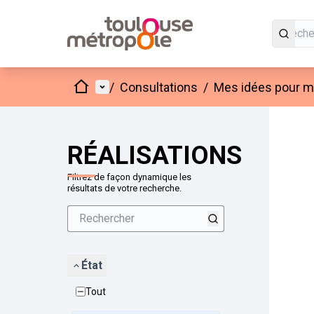
Accueil
Menu principal
/
Consultations
/
Mes idées pour mo
Passer
L'élément
+
−
RÉALISATIONS
Filtrez de façon dynamique les
résultats de votre recherche.
État
Tout