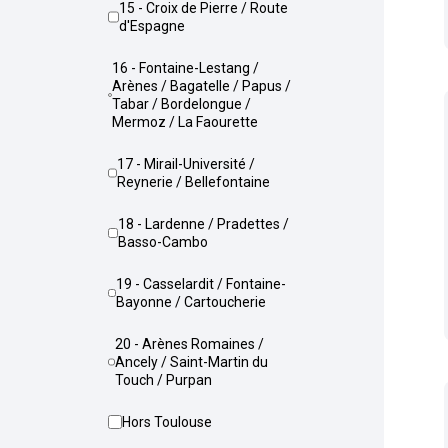
15 - Croix de Pierre / Route
d'Espagne
16 - Fontaine-Lestang /
Arènes / Bagatelle / Papus /
Tabar / Bordelongue /
Mermoz / La Faourette
17 - Mirail-Université /
Reynerie / Bellefontaine
18 - Lardenne / Pradettes /
Basso-Cambo
19 - Casselardit / Fontaine-
Bayonne / Cartoucherie
20 - Arènes Romaines /
Ancely / Saint-Martin du
Touch / Purpan
Hors Toulouse