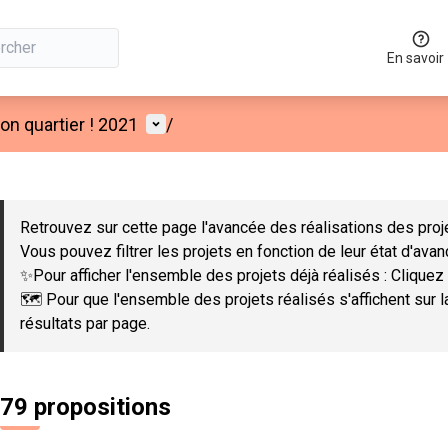
En savoir
Menu utilisateur
n quartier ! 2021
/
 la carte
 suivant est une carte qui présente les éléments de cette page co
Retrouvez sur cette page l'avancée des réalisations des proje
Vous pouvez filtrer les projets en fonction de leur état d'ava
✨Pour afficher l'ensemble des projets déjà réalisés : Cliquez 
🗺️ Pour que l'ensemble des projets réalisés s'affichent sur 
résultats par page.
79 propositions