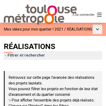
Menu
Se connecter
Menu p
Mes idées pour mon quartier ! 2021
/
RÉALISATIONS
RÉALISATIONS
Filtrer et rechercher
Passer la carte
Leaflet
|
©
OpenStreetMap
contributors
L'élément suivant est une carte qui présente les éléments de c
+
Retrouvez sur cette page l'avancée des réalisations
−
des projets lauréats.
Vous pouvez filtrer les projets en fonction de leur état
d'avancement et du quartier concerné.
✨Pour afficher l'ensemble des projets déjà réalisés :
Cliquez sur "Réalisé" dans les filtres