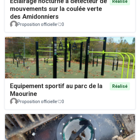
Éclairage nocturne à détecteur de
Réalisé
mouvements sur la coulée verte
des Amidonniers
Proposition officielle
0
Equipement sportif au parc de la
Réalisé
Maourine
Proposition officielle
0