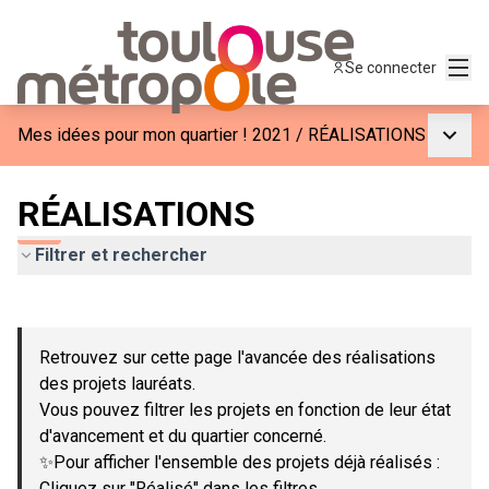
Menu
Se connecter
Menu p
Mes idées pour mon quartier ! 2021
/
RÉALISATIONS
RÉALISATIONS
Filtrer et rechercher
Passer la carte
Leaflet
|
©
OpenStreetMap
contributors
L'élément suivant est une carte qui présente les éléments de c
+
Retrouvez sur cette page l'avancée des réalisations
−
des projets lauréats.
Vous pouvez filtrer les projets en fonction de leur état
d'avancement et du quartier concerné.
✨Pour afficher l'ensemble des projets déjà réalisés :
Cliquez sur "Réalisé" dans les filtres