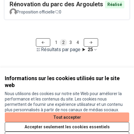
Rénovation du parc des Argoulets
Réalisé
Proposition officielle
0
1
2
3
4
Résultats par page :
25
Voir toutes les propositions retirées
Informations sur les cookies utilisés sur le site
web
Nous utilisons des cookies sur notre site Web pour améliorer la
Conditions d'utilisation
performance et les contenus du site. Les cookies nous
Paramètres des cookies
permettent de fournir une expérience utilisateur et un contenu
Je participe ! sur X
Je participe ! sur Facebook
Je participe ! sur Instagram
plus personnalisés à partir de nos canaux de médias sociaux.
(Lien externe)
(Lien externe)
(Lien externe)
Tout accepter
Accepter seulement les cookies essentiels
Licence Cre
(Lien extern