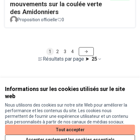
mouvements sur la coulée verte
des Amidonniers
Proposition officielle
0
1
2
3
4
Résultats par page :
25
Voir toutes les propositions retirées
Informations sur les cookies utilisés sur le site
web
Nous utilisons des cookies sur notre site Web pour améliorer la
Conditions d'utilisation
performance et les contenus du site. Les cookies nous
Paramètres des cookies
permettent de fournir une expérience utilisateur et un contenu
Je participe ! sur X
Je participe ! sur Facebook
Je participe ! sur Instagram
plus personnalisés à partir de nos canaux de médias sociaux.
(Lien externe)
(Lien externe)
(Lien externe)
Tout accepter
Accepter seulement les cookies essentiels