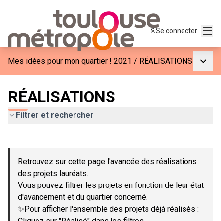
Menu
Se connecter
Menu p
Mes idées pour mon quartier ! 2021
/
RÉALISATIONS
RÉALISATIONS
Filtrer et rechercher
Passer la carte
Leaflet
|
©
OpenStreetMap
contributors
L'élément suivant est une carte qui présente les éléments de c
+
Retrouvez sur cette page l'avancée des réalisations
−
des projets lauréats.
Vous pouvez filtrer les projets en fonction de leur état
d'avancement et du quartier concerné.
✨Pour afficher l'ensemble des projets déjà réalisés :
Cliquez sur "Réalisé" dans les filtres