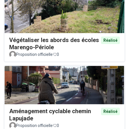
Végétaliser les abords des écoles
Réalisé
Marengo-Périole
Proposition officielle
0
Aménagement cyclable chemin
Réalisé
Lapujade
Proposition officielle
0