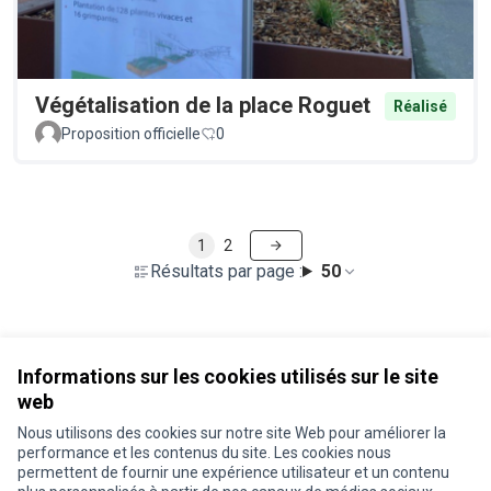
Végétalisation de la place Roguet
Réalisé
Proposition officielle
0
1
2
Résultats par page :
50
Voir toutes les propositions retirées
Informations sur les cookies utilisés sur le site
web
Nous utilisons des cookies sur notre site Web pour améliorer la
Conditions d'utilisation
performance et les contenus du site. Les cookies nous
Paramètres des cookies
permettent de fournir une expérience utilisateur et un contenu
Je participe ! sur X
Je participe ! sur Facebook
Je participe ! sur Instagram