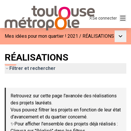
Menu
Se connecter
Menu p
Mes idées pour mon quartier ! 2021
/
RÉALISATIONS
RÉALISATIONS
Filtrer et rechercher
Passer la carte
Leaflet
|
©
OpenStreetMap
contributors
L'élément suivant est une carte qui présente les éléments de c
+
Retrouvez sur cette page l'avancée des réalisations
−
des projets lauréats.
Vous pouvez filtrer les projets en fonction de leur état
d'avancement et du quartier concerné.
✨Pour afficher l'ensemble des projets déjà réalisés :
Cliquez sur "Réalisé" dans les filtres