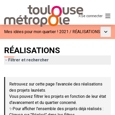
Menu
Se connecter
Menu p
Mes idées pour mon quartier ! 2021
/
RÉALISATIONS
RÉALISATIONS
Filtrer et rechercher
Passer la carte
Leaflet
|
©
OpenStreetMap
contributors
L'élément suivant est une carte qui présente les éléments de c
+
Retrouvez sur cette page l'avancée des réalisations
−
des projets lauréats.
Vous pouvez filtrer les projets en fonction de leur état
d'avancement et du quartier concerné.
✨Pour afficher l'ensemble des projets déjà réalisés :
Cliquez sur "Réalisé" dans les filtres