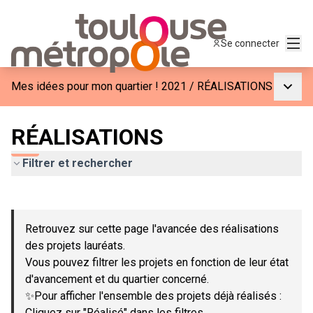
Menu
Se connecter
Menu p
Mes idées pour mon quartier ! 2021
/
RÉALISATIONS
RÉALISATIONS
Filtrer et rechercher
Passer la carte
Leaflet
|
©
OpenStreetMap
contributors
L'élément suivant est une carte qui présente les éléments de c
+
Retrouvez sur cette page l'avancée des réalisations
−
des projets lauréats.
Vous pouvez filtrer les projets en fonction de leur état
d'avancement et du quartier concerné.
✨Pour afficher l'ensemble des projets déjà réalisés :
Cliquez sur "Réalisé" dans les filtres