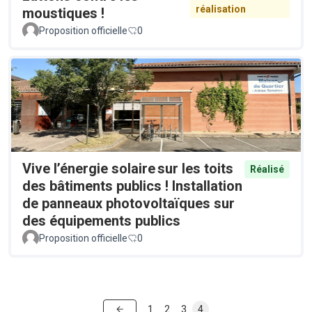
réalisation
moustiques !
Proposition officielle
0
Vive l’énergie solaire sur les toits
Réalisé
des bâtiments publics ! Installation
de panneaux photovoltaïques sur
des équipements publics
Proposition officielle
0
1
2
3
4