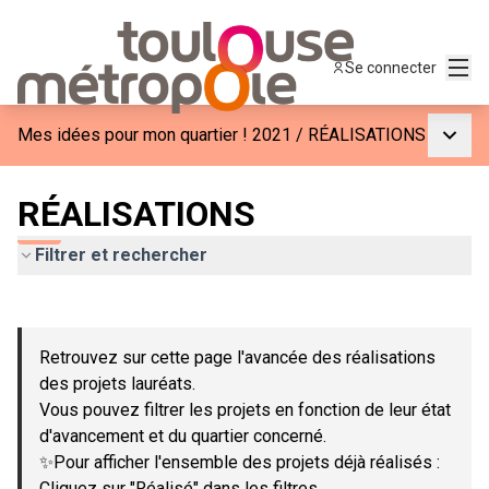
Menu
Se connecter
Menu p
Mes idées pour mon quartier ! 2021
/
RÉALISATIONS
RÉALISATIONS
Filtrer et rechercher
Passer la carte
Leaflet
|
©
OpenStreetMap
contributors
L'élément suivant est une carte qui présente les éléments de c
+
Retrouvez sur cette page l'avancée des réalisations
−
des projets lauréats.
Vous pouvez filtrer les projets en fonction de leur état
d'avancement et du quartier concerné.
✨Pour afficher l'ensemble des projets déjà réalisés :
Cliquez sur "Réalisé" dans les filtres