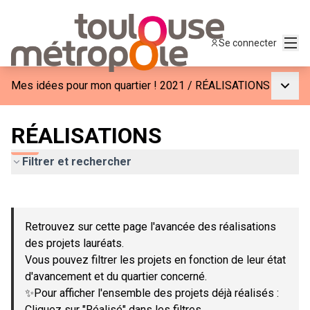
Menu
Se connecter
Menu p
Mes idées pour mon quartier ! 2021
/
RÉALISATIONS
RÉALISATIONS
Filtrer et rechercher
Passer la carte
Leaflet
|
©
OpenStreetMap
contributors
L'élément suivant est une carte qui présente les éléments de c
+
Retrouvez sur cette page l'avancée des réalisations
−
des projets lauréats.
Vous pouvez filtrer les projets en fonction de leur état
d'avancement et du quartier concerné.
✨Pour afficher l'ensemble des projets déjà réalisés :
Cliquez sur "Réalisé" dans les filtres