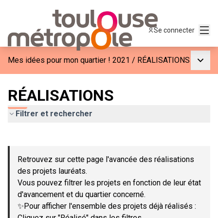
Menu
Se connecter
Menu p
Mes idées pour mon quartier ! 2021
/
RÉALISATIONS
RÉALISATIONS
Filtrer et rechercher
Passer la carte
Leaflet
|
©
OpenStreetMap
contributors
L'élément suivant est une carte qui présente les éléments de c
+
Retrouvez sur cette page l'avancée des réalisations
−
des projets lauréats.
Vous pouvez filtrer les projets en fonction de leur état
d'avancement et du quartier concerné.
✨Pour afficher l'ensemble des projets déjà réalisés :
Cliquez sur "Réalisé" dans les filtres