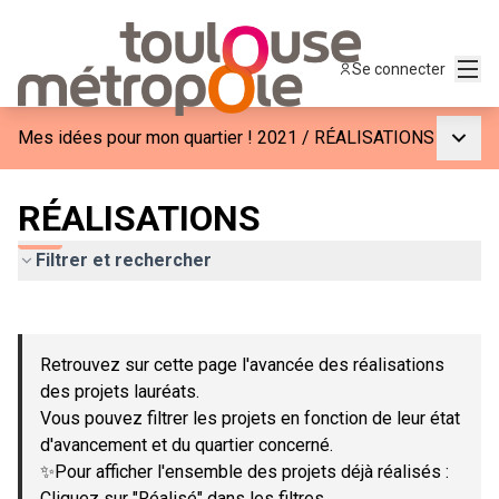
Menu
Se connecter
Menu p
Mes idées pour mon quartier ! 2021
/
RÉALISATIONS
RÉALISATIONS
Filtrer et rechercher
Passer la carte
Leaflet
|
©
OpenStreetMap
contributors
L'élément suivant est une carte qui présente les éléments de c
+
Retrouvez sur cette page l'avancée des réalisations
−
des projets lauréats.
Vous pouvez filtrer les projets en fonction de leur état
d'avancement et du quartier concerné.
✨Pour afficher l'ensemble des projets déjà réalisés :
Cliquez sur "Réalisé" dans les filtres