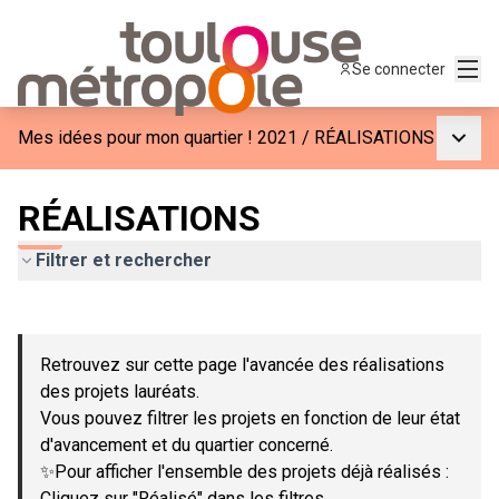
Menu
Se connecter
Menu p
Mes idées pour mon quartier ! 2021
/
RÉALISATIONS
RÉALISATIONS
Filtrer et rechercher
Passer la carte
Leaflet
|
©
OpenStreetMap
contributors
L'élément suivant est une carte qui présente les éléments de c
+
Retrouvez sur cette page l'avancée des réalisations
−
des projets lauréats.
Vous pouvez filtrer les projets en fonction de leur état
d'avancement et du quartier concerné.
✨Pour afficher l'ensemble des projets déjà réalisés :
Cliquez sur "Réalisé" dans les filtres