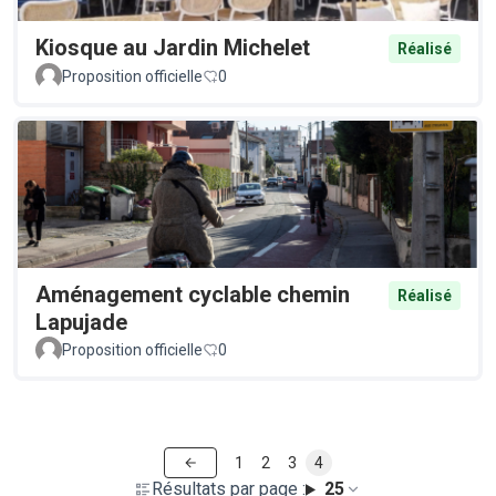
Kiosque au Jardin Michelet
Réalisé
Proposition officielle
0
Aménagement cyclable chemin
Réalisé
Lapujade
Proposition officielle
0
1
2
3
4
Résultats par page :
25