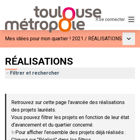
Menu
Se connecter
Menu p
Mes idées pour mon quartier ! 2021
/
RÉALISATIONS
RÉALISATIONS
Filtrer et rechercher
Passer la carte
Leaflet
|
©
OpenStreetMap
contributors
L'élément suivant est une carte qui présente les éléments de c
+
Retrouvez sur cette page l'avancée des réalisations
−
des projets lauréats.
Vous pouvez filtrer les projets en fonction de leur état
d'avancement et du quartier concerné.
✨Pour afficher l'ensemble des projets déjà réalisés :
Cliquez sur "Réalisé" dans les filtres