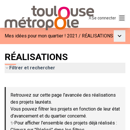
Menu
Se connecter
Menu p
Mes idées pour mon quartier ! 2021
/
RÉALISATIONS
RÉALISATIONS
Filtrer et rechercher
Passer la carte
Leaflet
|
©
OpenStreetMap
contributors
L'élément suivant est une carte qui présente les éléments de c
+
Retrouvez sur cette page l'avancée des réalisations
−
des projets lauréats.
Vous pouvez filtrer les projets en fonction de leur état
d'avancement et du quartier concerné.
✨Pour afficher l'ensemble des projets déjà réalisés :
Cliquez sur "Réalisé" dans les filtres