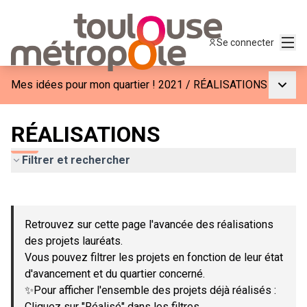
Menu
Se connecter
Menu p
Mes idées pour mon quartier ! 2021
/
RÉALISATIONS
RÉALISATIONS
Filtrer et rechercher
Passer la carte
Leaflet
|
©
OpenStreetMap
contributors
L'élément suivant est une carte qui présente les éléments de c
+
Retrouvez sur cette page l'avancée des réalisations
−
des projets lauréats.
Vous pouvez filtrer les projets en fonction de leur état
d'avancement et du quartier concerné.
✨Pour afficher l'ensemble des projets déjà réalisés :
Cliquez sur "Réalisé" dans les filtres