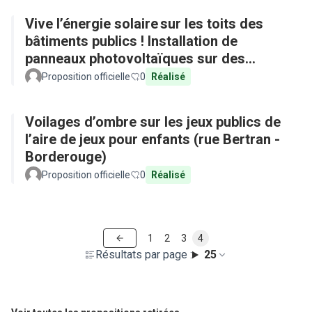
Vive l’énergie solaire sur les toits des
bâtiments publics ! Installation de
panneaux photovoltaïques sur des
équipements publics
Proposition officielle
0
Réalisé
Voilages d’ombre sur les jeux publics de
l’aire de jeux pour enfants (rue Bertran -
Borderouge)
Proposition officielle
0
Réalisé
1
2
3
4
Résultats par page :
25