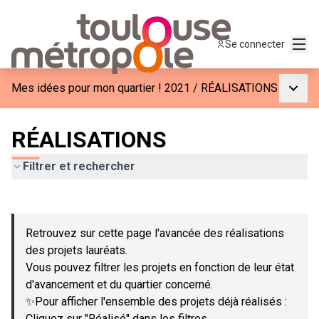
Menu
Se connecter
Menu p
Mes idées pour mon quartier ! 2021
/
RÉALISATIONS
RÉALISATIONS
Filtrer et rechercher
Passer la carte
Leaflet
|
©
OpenStreetMap
contributors
L'élément suivant est une carte qui présente les éléments de c
+
Retrouvez sur cette page l'avancée des réalisations
−
des projets lauréats.
Vous pouvez filtrer les projets en fonction de leur état
d'avancement et du quartier concerné.
✨Pour afficher l'ensemble des projets déjà réalisés :
Cliquez sur "Réalisé" dans les filtres