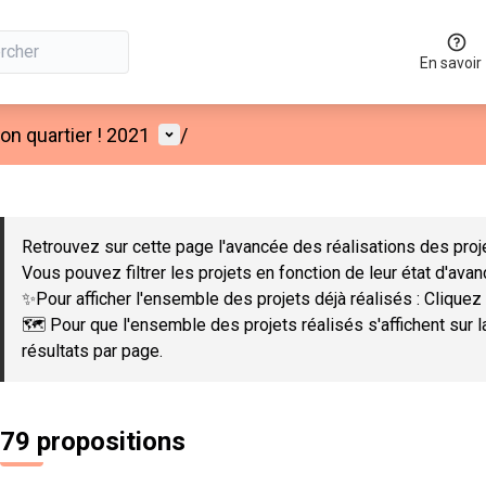
En savoir
Menu utilisateur
n quartier ! 2021
/
 la carte
 suivant est une carte qui présente les éléments de cette page co
Retrouvez sur cette page l'avancée des réalisations des proje
Vous pouvez filtrer les projets en fonction de leur état d'ava
✨Pour afficher l'ensemble des projets déjà réalisés : Cliquez 
🗺️ Pour que l'ensemble des projets réalisés s'affichent sur 
résultats par page.
79 propositions