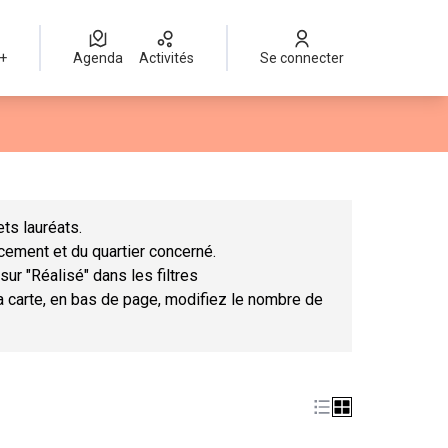
 +
Agenda
Activités
Se connecter
Leaflet
|
©
OpenStreetMap
contributors
mme des points de carte. L'élément peut être utilisé avec un lect
ts lauréats.
ncement et du quartier concerné.
sur "Réalisé" dans les filtres
la carte, en bas de page, modifiez le nombre de