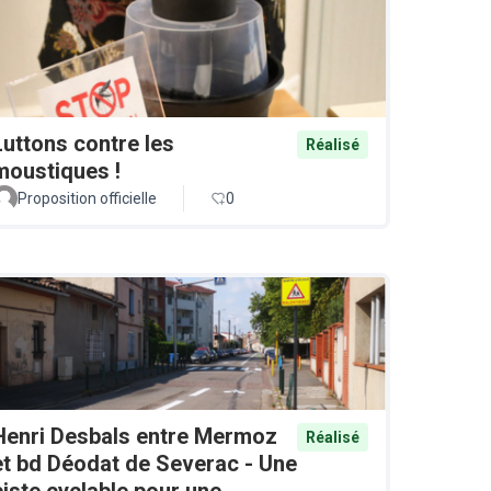
Luttons contre les
Réalisé
moustiques !
Proposition officielle
0
Henri Desbals entre Mermoz
Réalisé
et bd Déodat de Severac - Une
piste cyclable pour une