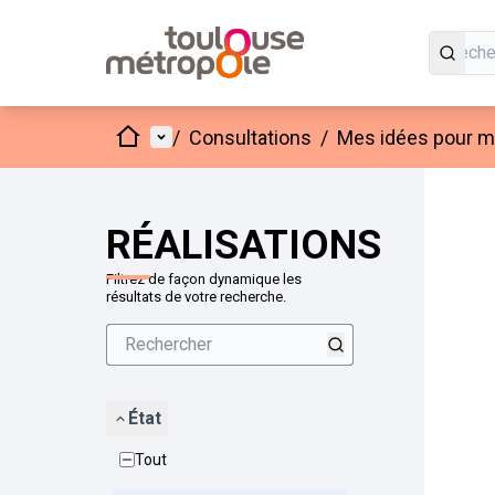
Accueil
Menu principal
/
Consultations
/
Mes idées pour mo
Passer
L'élément
+
−
RÉALISATIONS
Filtrez de façon dynamique les
résultats de votre recherche.
État
Tout