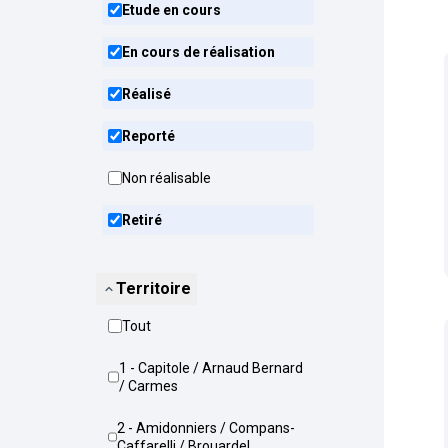
Etude en cours
En cours de réalisation
Réalisé
Reporté
Non réalisable
Retiré
Territoire
Tout
1 - Capitole / Arnaud Bernard
/ Carmes
2 - Amidonniers / Compans-
Caffarelli / Brouardel