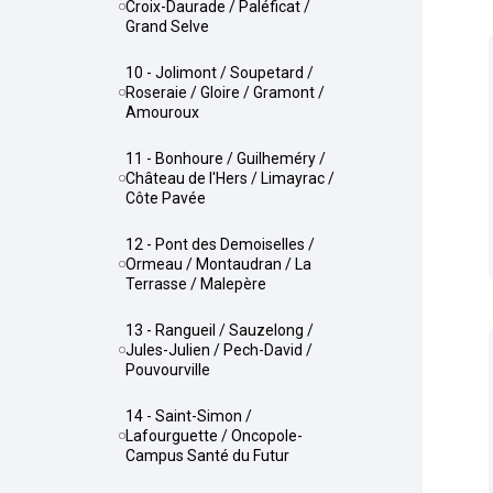
Croix-Daurade / Paléficat /
Grand Selve
10 - Jolimont / Soupetard /
Roseraie / Gloire / Gramont /
Amouroux
11 - Bonhoure / Guilheméry /
Château de l'Hers / Limayrac /
Côte Pavée
12 - Pont des Demoiselles /
Ormeau / Montaudran / La
Terrasse / Malepère
13 - Rangueil / Sauzelong /
Jules-Julien / Pech-David /
Pouvourville
14 - Saint-Simon /
Lafourguette / Oncopole-
Campus Santé du Futur