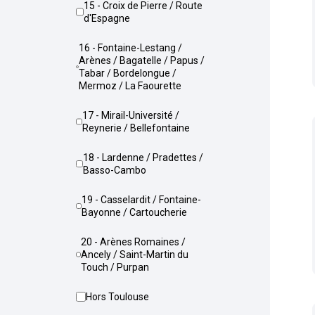
15 - Croix de Pierre / Route
d'Espagne
16 - Fontaine-Lestang /
Arènes / Bagatelle / Papus /
Tabar / Bordelongue /
Mermoz / La Faourette
17 - Mirail-Université /
Reynerie / Bellefontaine
18 - Lardenne / Pradettes /
Basso-Cambo
19 - Casselardit / Fontaine-
Bayonne / Cartoucherie
20 - Arènes Romaines /
Ancely / Saint-Martin du
Touch / Purpan
Hors Toulouse