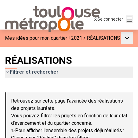
Menu
Se connecter
Menu p
Mes idées pour mon quartier ! 2021
/
RÉALISATIONS
RÉALISATIONS
Filtrer et rechercher
Passer la carte
Leaflet
|
©
OpenStreetMap
contributors
L'élément suivant est une carte qui présente les éléments de c
+
Retrouvez sur cette page l'avancée des réalisations
−
des projets lauréats.
Vous pouvez filtrer les projets en fonction de leur état
d'avancement et du quartier concerné.
✨Pour afficher l'ensemble des projets déjà réalisés :
Cliquez sur "Réalisé" dans les filtres