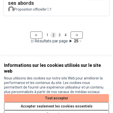
ses abords
Proposition officielle
1
1
2
3
4
Résultats par page :
25
Voir toutes les propositions retirées
Informations sur les cookies utilisés sur le site
web
Nous utilisons des cookies sur notre site Web pour améliorer la
Conditions d'utilisation
performance et les contenus du site. Les cookies nous
Paramètres des cookies
permettent de fournir une expérience utilisateur et un contenu
Je participe ! sur X
Je participe ! sur Facebook
Je participe ! sur Instagram
plus personnalisés à partir de nos canaux de médias sociaux.
(Lien externe)
(Lien externe)
(Lien externe)
Tout accepter
Accepter seulement les cookies essentiels
Licence Cre
(Lien extern