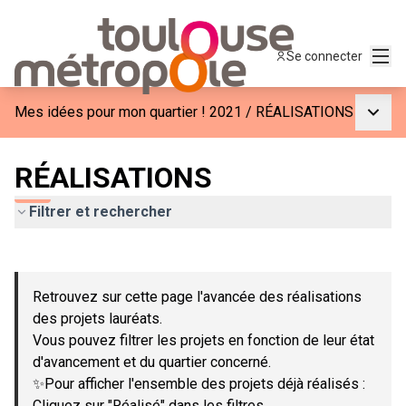
Menu
Se connecter
Menu p
Mes idées pour mon quartier ! 2021
/
RÉALISATIONS
RÉALISATIONS
Filtrer et rechercher
Passer la carte
Leaflet
|
©
OpenStreetMap
contributors
L'élément suivant est une carte qui présente les éléments de c
+
Retrouvez sur cette page l'avancée des réalisations
−
des projets lauréats.
Vous pouvez filtrer les projets en fonction de leur état
d'avancement et du quartier concerné.
✨Pour afficher l'ensemble des projets déjà réalisés :
Cliquez sur "Réalisé" dans les filtres