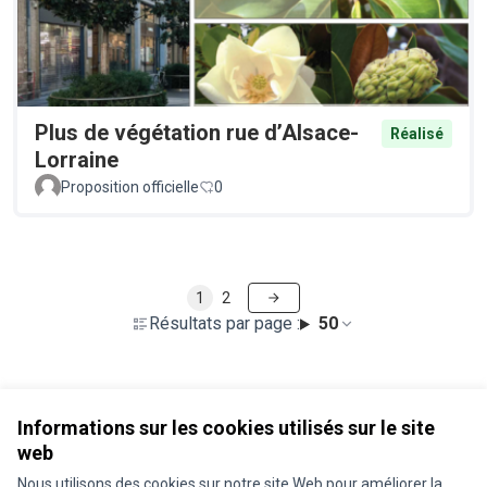
Plus de végétation rue d’Alsace-
Réalisé
Lorraine
Proposition officielle
0
1
2
Résultats par page :
50
Voir toutes les propositions retirées
Informations sur les cookies utilisés sur le site
web
Nous utilisons des cookies sur notre site Web pour améliorer la