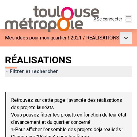
Menu
Se connecter
Menu p
Mes idées pour mon quartier ! 2021
/
RÉALISATIONS
RÉALISATIONS
Filtrer et rechercher
Passer la carte
Leaflet
|
©
OpenStreetMap
contributors
L'élément suivant est une carte qui présente les éléments de c
+
Retrouvez sur cette page l'avancée des réalisations
−
des projets lauréats.
Vous pouvez filtrer les projets en fonction de leur état
d'avancement et du quartier concerné.
✨Pour afficher l'ensemble des projets déjà réalisés :
Cliquez sur "Réalisé" dans les filtres