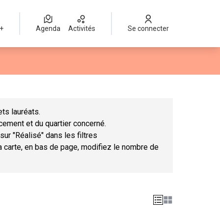
 +
Agenda
Activités
Se connecter
Leaflet
|
©
OpenStreetMap
contributors
mme des points de carte. L'élément peut être utilisé avec un lect
ts lauréats.
ncement et du quartier concerné.
sur "Réalisé" dans les filtres
la carte, en bas de page, modifiez le nombre de