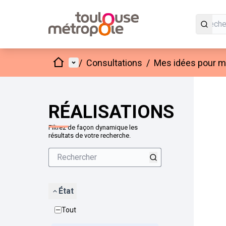
Accueil
Menu principal
/
Consultations
/
Mes idées pour mo
Passer
L'élément
+
−
RÉALISATIONS
Filtrez de façon dynamique les
résultats de votre recherche.
État
Tout