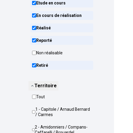
Etude en cours
En cours de réalisation
Réalisé
Reporté
Non réalisable
Retiré
Territoire
Tout
1 - Capitole / Arnaud Bernard
/ Carmes
2 - Amidonniers / Compans-
Caffarelli / Brouardel