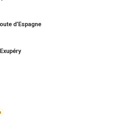
 route d’Espagne
-Exupéry
n