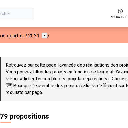
En savoir
Menu utilisateur
n quartier ! 2021
/
 la carte
 suivant est une carte qui présente les éléments de cette page co
Retrouvez sur cette page l'avancée des réalisations des proje
Vous pouvez filtrer les projets en fonction de leur état d'ava
✨Pour afficher l'ensemble des projets déjà réalisés : Cliquez 
🗺️ Pour que l'ensemble des projets réalisés s'affichent sur 
résultats par page.
79 propositions