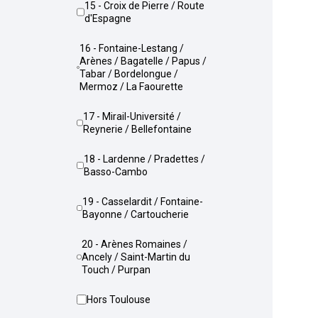
15 - Croix de Pierre / Route
d'Espagne
16 - Fontaine-Lestang /
Arènes / Bagatelle / Papus /
Tabar / Bordelongue /
Mermoz / La Faourette
17 - Mirail-Université /
Reynerie / Bellefontaine
18 - Lardenne / Pradettes /
Basso-Cambo
19 - Casselardit / Fontaine-
Bayonne / Cartoucherie
20 - Arènes Romaines /
Ancely / Saint-Martin du
Touch / Purpan
Hors Toulouse