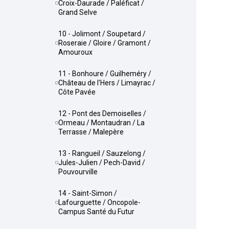
Croix-Daurade / Paléficat /
Grand Selve
10 - Jolimont / Soupetard /
Roseraie / Gloire / Gramont /
Amouroux
11 - Bonhoure / Guilheméry /
Château de l'Hers / Limayrac /
Côte Pavée
12 - Pont des Demoiselles /
Ormeau / Montaudran / La
Terrasse / Malepère
13 - Rangueil / Sauzelong /
Jules-Julien / Pech-David /
Pouvourville
14 - Saint-Simon /
Lafourguette / Oncopole-
Campus Santé du Futur