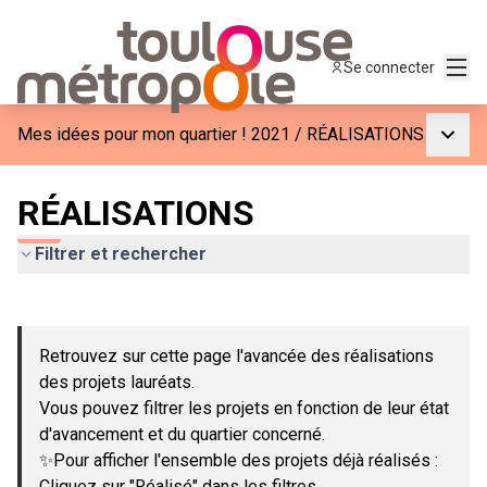
Menu
Se connecter
Menu p
Mes idées pour mon quartier ! 2021
/
RÉALISATIONS
RÉALISATIONS
Filtrer et rechercher
Passer la carte
Leaflet
|
©
OpenStreetMap
contributors
L'élément suivant est une carte qui présente les éléments de c
+
Retrouvez sur cette page l'avancée des réalisations
−
des projets lauréats.
Vous pouvez filtrer les projets en fonction de leur état
d'avancement et du quartier concerné.
✨Pour afficher l'ensemble des projets déjà réalisés :
Cliquez sur "Réalisé" dans les filtres