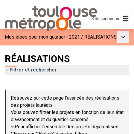
Menu
Se connecter
Menu p
Mes idées pour mon quartier ! 2021
/
RÉALISATIONS
RÉALISATIONS
Filtrer et rechercher
Passer la carte
Leaflet
|
©
OpenStreetMap
contributors
L'élément suivant est une carte qui présente les éléments de c
+
Retrouvez sur cette page l'avancée des réalisations
−
des projets lauréats.
Vous pouvez filtrer les projets en fonction de leur état
d'avancement et du quartier concerné.
✨Pour afficher l'ensemble des projets déjà réalisés :
Cliquez sur "Réalisé" dans les filtres