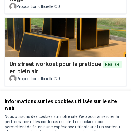
Proposition officielle
0
Un street workout pour la pratique
Réalisé
en plein air
Proposition officielle
0
Voir toutes les propositions retirées
Informations sur les cookies utilisés sur le site
web
Nous utilisons des cookies sur notre site Web pour améliorer la
Conditions d'utilisation
performance et les contenus du site. Les cookies nous
Paramètres des cookies
permettent de fournir une expérience utilisateur et un contenu
Je participe ! sur X
Je participe ! sur Facebook
Je participe ! sur Instagram